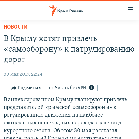
Доступность
ссылки
Вернуться
НОВОСТИ
к
НОВОСТИ
В Крыму хотят привлечь
основному
СПЕЦПРОЕКТЫ
содержанию
«самооборону» к патрулированию
ВОДА
Вернутся
ГРУЗ 200
дорог
к
ИСТОРИЯ
КАРТА ВОЕННЫХ ОБЪЕКТОВ КРЫМА
главной
30 мая 2017, 22:24
ЕЩЕ
11 ЛЕТ ОККУПАЦИИ КРЫМА. 11 ИСТОРИЙ СОПРОТИВЛЕНИЯ
навигации
Вернутся
Поделиться
Читать без VPN
РАДІО СВОБОДА
ИНТЕРАКТИВ
к
В аннексированном Крыму планируют привлечь
КАК ОБОЙТИ БЛОКИРОВКУ
ИНФОГРАФИКА
поиску
представителей крымской «самообороны» к
ТЕЛЕПРОЕКТ КРЫМ.РЕАЛИИ
регулированию движения на наиболее
Українською
оживленных пешеходных переходах в период
СОВЕТЫ ПРАВОЗАЩИТНИКОВ
Qırımtatar
курортного сезона. Об этом 30 мая рассказал
ПРОПАВШИЕ БЕЗ ВЕСТИ
подконтрольный Кремлю министр транспорта