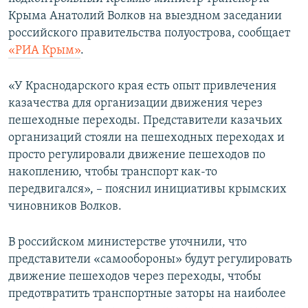
ПРИСОЕДИНЯЙТЕСЬ!
ПОБЕДИТЕЛЕЙ НЕ СУДЯТ?
Крыма Анатолий Волков на выездном заседании
российского правительства полуострова, сообщает
КРЫМ.НЕПОКОРЕННЫЙ
«РИА Крым»
.
ELIFBE
«У Краснодарского края есть опыт привлечения
УКРАИНСКАЯ ПРОБЛЕМА КРЫМА
казачества для организации движения через
Все сайты RFE/RL
пешеходные переходы. Представители казачьих
организаций стояли на пешеходных переходах и
просто регулировали движение пешеходов по
накоплению, чтобы транспорт как-то
передвигался», – пояснил инициативы крымских
чиновников Волков.
В российском министерстве уточнили, что
представители «самообороны» будут регулировать
движение пешеходов через переходы, чтобы
предотвратить транспортные заторы на наиболее