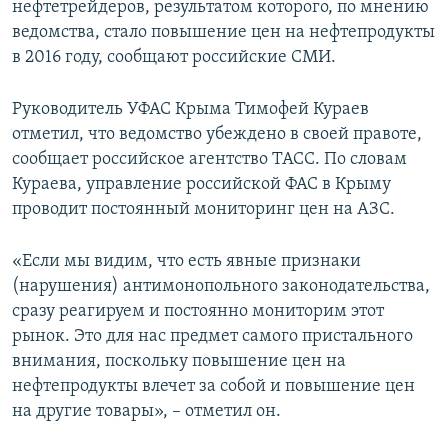
нефтетрейдеров, результатом которого, по мнению
ПРИСОЕДИНЯЙТЕСЬ!
ПОБЕДИТЕЛЕЙ НЕ СУДЯТ?
ведомства, стало повышение цен на нефтепродукты
КРЫМ.НЕПОКОРЕННЫЙ
в 2016 году, сообщают российские СМИ.
ELIFBE
Руководитель УФАС Крыма Тимофей Кураев
УКРАИНСКАЯ ПРОБЛЕМА КРЫМА
отметил, что ведомство убеждено в своей правоте,
Все сайты RFE/RL
сообщает российское агентство ТАСС. По словам
Кураева, управление российской ФАС в Крыму
проводит постоянный мониторинг цен на АЗС.
«Если мы видим, что есть явные признаки
(нарушения) антимонопольного законодательства,
сразу реагируем и постоянно мониторим этот
рынок. Это для нас предмет самого пристального
внимания, поскольку повышение цен на
нефтепродукты влечет за собой и повышение цен
на другие товары», – отметил он.