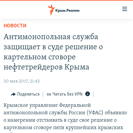
Доступность
ссылки
Вернуться
НОВОСТИ
к
НОВОСТИ
Антимонопольная служба
основному
СПЕЦПРОЕКТЫ
содержанию
защищает в суде решение о
ВОДА
Вернутся
ГРУЗ 200
картельном сговоре
к
ИСТОРИЯ
КАРТА ВОЕННЫХ ОБЪЕКТОВ КРЫМА
нефтетрейдеров Крыма
главной
ЕЩЕ
11 ЛЕТ ОККУПАЦИИ КРЫМА. 11 ИСТОРИЙ СОПРОТИВЛЕНИЯ
навигации
30 мая 2017, 21:43
Вернутся
РАДІО СВОБОДА
ИНТЕРАКТИВ
к
Поделиться
Читать без VPN
КАК ОБОЙТИ БЛОКИРОВКУ
ИНФОГРАФИКА
поиску
Крымское управление Федеральной
ТЕЛЕПРОЕКТ КРЫМ.РЕАЛИИ
Українською
антимонопольной службы России (УФАС) объявило
СОВЕТЫ ПРАВОЗАЩИТНИКОВ
о намерении отстаивать в суде свое решение о
Qırımtatar
картельном сговоре пяти крупнейших крымских
ПРОПАВШИЕ БЕЗ ВЕСТИ