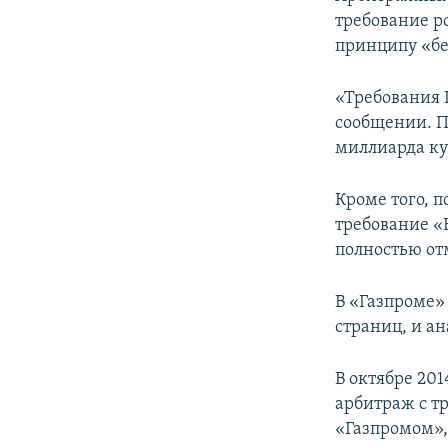
ПОБЕДИТЕЛЕЙ НЕ СУДЯТ?
требование р
КРЫМ.НЕПОКОРЕННЫЙ
принципу «бе
ELIFBE
«Требования 
УКРАИНСКАЯ ПРОБЛЕМА КРЫМА
сообщении. П
миллиарда куб
Кроме того, 
требование «
полностью отм
В «Газпроме»
страниц, и ан
В октябре 20
арбитраж с т
«Газпромом»,