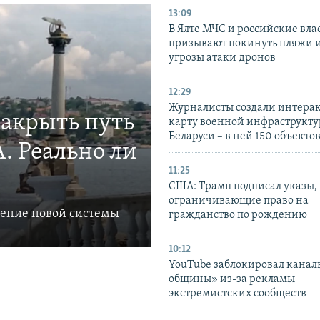
13:09
В Ялте МЧС и российские вла
призывают покинуть пляжи и
угрозы атаки дронов
12:29
Журналисты создали интера
закрыть путь
карту военной инфраструкт
Беларуси – в ней 150 объекто
. Реально ли
11:25
США: Трамп подписал указы,
ограничивающие право на
ление новой системы
гражданство по рождению
10:12
YouTube заблокировал канал
общины» из-за рекламы
экстремистских сообществ