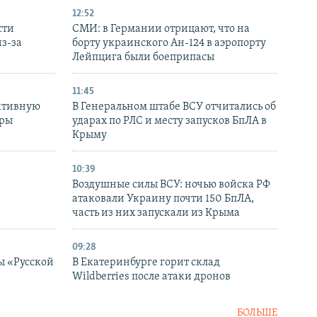
12:52
сти
СМИ: в Германии отрицают, что на
з-за
борту украинского Ан-124 в аэропорту
Лейпцига были боеприпасы
11:45
ктивную
В Генеральном штабе ВСУ отчитались об
уры
ударах по РЛС и месту запусков БпЛА в
в
Крыму
10:39
Воздушные силы ВСУ: ночью войска РФ
атаковали Украину почти 150 БпЛА,
часть из них запускали из Крыма
09:28
ы «Русской
В Екатеринбурге горит склад
Wildberries после атаки дронов
БОЛЬШЕ