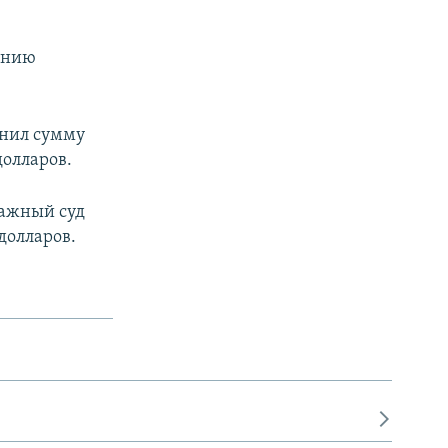
панию
енил сумму
долларов.
ражный суд
долларов.