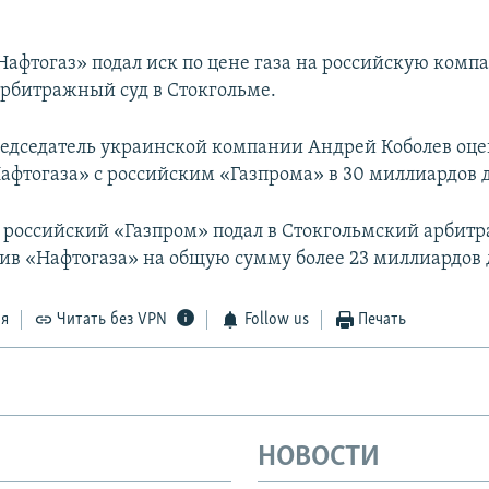
Нафтогаз» подал иск по цене газа на российскую ком
арбитражный суд в Стокгольме.
председатель украинской компании Андрей Коболев оц
афтогаза» с российским «Газпрома» в 30 миллиардов 
я российский «Газпром» подал в Стокгольмский арбит
тив «Нафтогаза» на общую сумму более 23 миллиардов 
ся
Читать без VPN
Follow us
Печать
НОВОСТИ