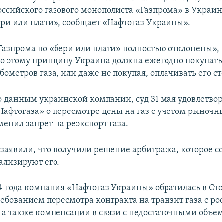
оссийского газового монополиста «Газпрома» в Украин
ри или плати», сообщает «Нафтогаз Украины».
Газпрома по «бери или плати» полностью отклонены», –
о этому принципу Украина должна ежегодно покупать
ометров газа, или даже не покупая, оплачивать его с
по данным украинской компании, суд 31 мая удовлетво
Нафтогаза» о пересмотре цены на газ с учетом рыночн
енил запрет на реэкспорт газа.
 заявили, что получили решение арбитража, которое со
ализируют его.
14 года компания «Нафтогаз Украины» обратилась в С
ребованием пересмотра контракта на транзит газа с р
 а также компенсации в связи с недостаточными объе