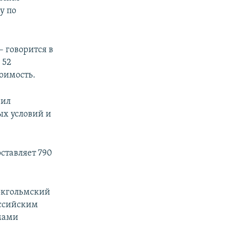
у по
 говорится в
 52
тоимость.
рил
ых условий и
ставляет 790
токгольмский
оссийским
мами