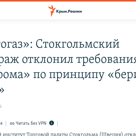
огаз»: Стокгольмский
раж отклонил требовани
рома» по принципу «бер
»
6
ся
Читать без VPN
институт Торговой палаты Стокгольма (Швеция) отк