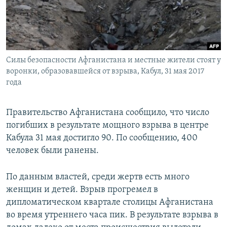
ПРИСОЕДИНЯЙТЕСЬ!
ПОБЕДИТЕЛЕЙ НЕ СУДЯТ?
КРЫМ.НЕПОКОРЕННЫЙ
ELIFBE
Силы безопасности Афганистана и местные жители стоят у
УКРАИНСКАЯ ПРОБЛЕМА КРЫМА
воронки, образовавшейся от взрыва, Кабул, 31 мая 2017
Все сайты RFE/RL
года
Правительство Афганистана сообщило, что число
погибших в результате мощного взрыва в центре
Кабула 31 мая достигло 90. По сообщению, 400
человек были ранены.
По данным властей, среди жертв есть много
женщин и детей. Взрыв прогремел в
дипломатическом квартале столицы Афганистана
во время утреннего часа пик. В результате взрыва в