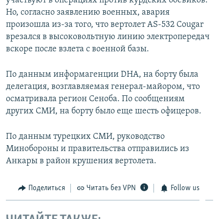
участвуют в операциях против курдских боевиков.
ПРИСОЕДИНЯЙТЕСЬ!
ПОБЕДИТЕЛЕЙ НЕ СУДЯТ?
Но, согласно заявлению военных, авария
произошла из-за того, что вертолет AS-532 Cougar
КРЫМ.НЕПОКОРЕННЫЙ
врезался в высоковольтную линию электропередач
ELIFBE
вскоре после взлета с военной базы.
УКРАИНСКАЯ ПРОБЛЕМА КРЫМА
По данным информагенции DHA, на борту была
Все сайты RFE/RL
делегация, возглавляемая генерал-майором, что
осматривала регион Сеноба. По сообщениям
других СМИ, на борту было еще шесть офицеров.
По данным турецких СМИ, руководство
Минобороны и правительства отправились из
Анкары в район крушения вертолета.
Поделиться
Читать без VPN
Follow us