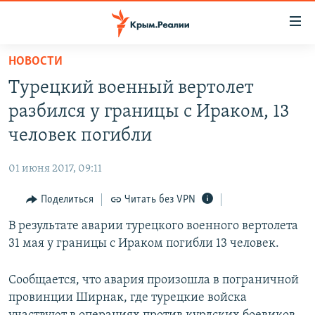
Доступность
ссылки
Вернуться
НОВОСТИ
к
НОВОСТИ
Турецкий военный вертолет
основному
СПЕЦПРОЕКТЫ
содержанию
разбился у границы с Ираком, 13
ВОДА
Вернутся
ГРУЗ 200
человек погибли
к
ИСТОРИЯ
КАРТА ВОЕННЫХ ОБЪЕКТОВ КРЫМА
главной
01 июня 2017, 09:11
ЕЩЕ
11 ЛЕТ ОККУПАЦИИ КРЫМА. 11 ИСТОРИЙ СОПРОТИВЛЕНИЯ
навигации
Вернутся
Поделиться
Читать без VPN
РАДІО СВОБОДА
ИНТЕРАКТИВ
к
В результате аварии турецкого военного вертолета
КАК ОБОЙТИ БЛОКИРОВКУ
ИНФОГРАФИКА
поиску
31 мая у границы с Ираком погибли 13 человек.
ТЕЛЕПРОЕКТ КРЫМ.РЕАЛИИ
Українською
СОВЕТЫ ПРАВОЗАЩИТНИКОВ
Сообщается, что авария произошла в пограничной
Qırımtatar
провинции Ширнак, где турецкие войска
ПРОПАВШИЕ БЕЗ ВЕСТИ