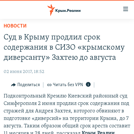
Доступность
ссылки
Вернуться
НОВОСТИ
к
НОВОСТИ
Суд в Крыму продлил срок
основному
СПЕЦПРОЕКТЫ
содержанию
содержания в СИЗО «крымскому
ВОДА
Вернутся
ГРУЗ 200
диверсанту» Захтею до августа
к
ИСТОРИЯ
КАРТА ВОЕННЫХ ОБЪЕКТОВ КРЫМА
главной
02 июня 2017, 18:52
ЕЩЕ
11 ЛЕТ ОККУПАЦИИ КРЫМА. 11 ИСТОРИЙ СОПРОТИВЛЕНИЯ
навигации
Вернутся
Поделиться
Читать без VPN
РАДІО СВОБОДА
ИНТЕРАКТИВ
к
Подконтрольный Кремлю Киевский районный суд
КАК ОБОЙТИ БЛОКИРОВКУ
ИНФОГРАФИКА
поиску
Симферополя 2 июня продлил срок содержания под
ТЕЛЕПРОЕКТ КРЫМ.РЕАЛИИ
стражей для Андрея Захтея, которого обвиняют в
Українською
подготовке «диверсий» на территории Крыма, до 7
СОВЕТЫ ПРАВОЗАЩИТНИКОВ
Qırımtatar
августа. Таким образом общий срок ареста составит
ПРОПАВШИЕ БЕЗ ВЕСТИ
11 месяцев и 28 дней, рассказал
Крым.Реалии