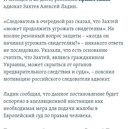
ПРИСОЕДИНЯЙТЕСЬ!
ПОБЕДИТЕЛЕЙ НЕ СУДЯТ?
адвокат Захтея Алексей Ладин.
КРЫМ.НЕПОКОРЕННЫЙ
«Следователь в очередной раз сказал, что Захтей
ELIFBE
«может продолжить угрожать свидетелям». На
вполне резонный вопрос защиты – «когда он
УКРАИНСКАЯ ПРОБЛЕМА КРЫМА
начинал угрожать свидетелям?» – никакого ответа
Все сайты RFE/RL
не последовало. Указали, что есть основание
считать, что Захтей, являясь гражданином
Украины, может скрыться от органов
предварительного следствия и суда», – пояснил
мотивацию российского следователя адвокат.
Ладин сообщил, что данное постановление будет
оспорено в апелляционной инстанции как
необходимая мера для подачи жалобы в
Европейский суд по правам человека.