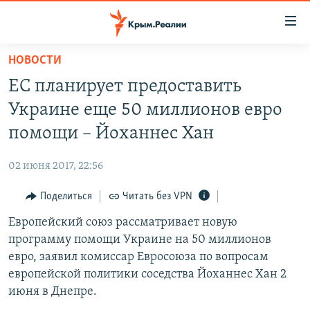
Доступность
ссылки
Вернуться
НОВОСТИ
к
НОВОСТИ
ЕС планирует предоставить
основному
СПЕЦПРОЕКТЫ
содержанию
Украине еще 50 миллионов евро
ВОДА
Вернутся
ГРУЗ 200
помощи – Йоханнес Хан
к
ИСТОРИЯ
КАРТА ВОЕННЫХ ОБЪЕКТОВ КРЫМА
главной
02 июня 2017, 22:56
ЕЩЕ
11 ЛЕТ ОККУПАЦИИ КРЫМА. 11 ИСТОРИЙ СОПРОТИВЛЕНИЯ
навигации
Вернутся
Поделиться
Читать без VPN
РАДІО СВОБОДА
ИНТЕРАКТИВ
к
Европейский союз рассматривает новую
КАК ОБОЙТИ БЛОКИРОВКУ
ИНФОГРАФИКА
поиску
программу помощи Украине на 50 миллионов
ТЕЛЕПРОЕКТ КРЫМ.РЕАЛИИ
евро, заявил комиссар Евросоюза по вопросам
Українською
европейской политики соседства Йоханнес Хан 2
СОВЕТЫ ПРАВОЗАЩИТНИКОВ
Qırımtatar
июня в Днепре.
ПРОПАВШИЕ БЕЗ ВЕСТИ