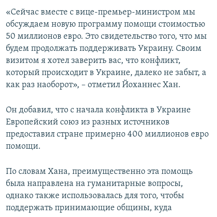
ПРИСОЕДИНЯЙТЕСЬ!
ПОБЕДИТЕЛЕЙ НЕ СУДЯТ?
«Сейчас вместе с вице-премьер-министром мы
обсуждаем новую программу помощи стоимостью
КРЫМ.НЕПОКОРЕННЫЙ
50 миллионов евро. Это свидетельство того, что мы
ELIFBE
будем продолжать поддерживать Украину. Своим
визитом я хотел заверить вас, что конфликт,
УКРАИНСКАЯ ПРОБЛЕМА КРЫМА
который происходит в Украине, далеко не забыт, а
Все сайты RFE/RL
как раз наоборот», – отметил Йоханнес Хан.
Он добавил, что с начала конфликта в Украине
Европейский союз из разных источников
предоставил стране примерно 400 миллионов евро
помощи.
По словам Хана, преимущественно эта помощь
была направлена на гуманитарные вопросы,
однако также использовалась для того, чтобы
поддержать принимающие общины, куда