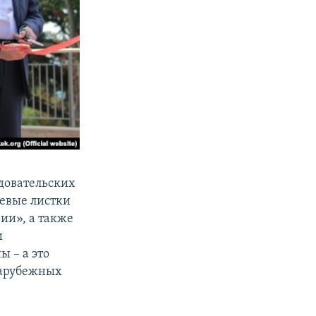
довательских
оевые листки
ии», а также
и
 – а это
 зарубежных