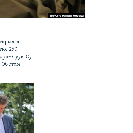
открылся
тие 250
ворце Суук-Су
 Об этом