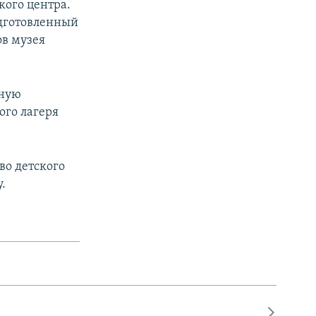
кого центра.
одготовленный
в музея
ьную
ого лагеря
во детского
.