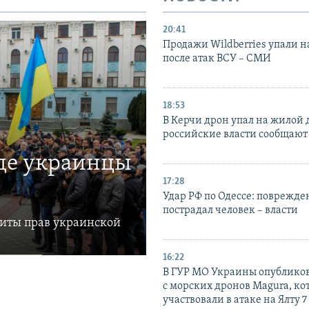
20:41
Продажи Wildberries упали н
после атак ВСУ – СМИ
18:53
В Керчи дрон упал на жилой 
российские власти сообщают
где украинцы
17:28
Удар РФ по Одессе: поврежде
пострадал человек – власти
щиты прав украинской
16:22
В ГУР МО Украины опублико
с морских дронов Magura, ко
участвовали в атаке на Ялту 7