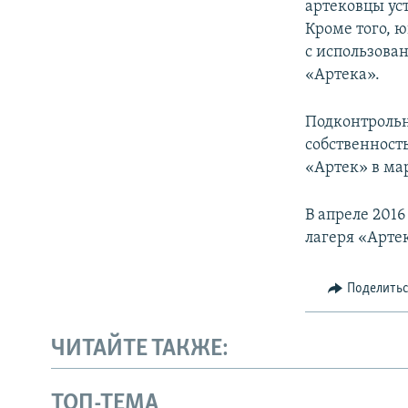
артековцы ус
Кроме того, 
с использова
«Артека».
Подконтрольн
собственност
«Артек» в мар
В апреле 201
лагеря «Арте
Поделить
ЧИТАЙТЕ ТАКЖЕ:
ТОП-ТЕМА