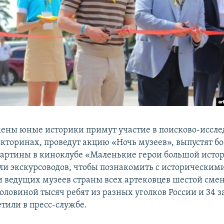
мены юные историки примут участие в поисково-иссле
икторинах, проведут акцию «Ночь музеев», выпустят б
картины в киноклубе «Маленькие герои большой истор
оли экскурсоводов, чтобы познакомить с историческим
 ведущих музеев страны всех артековцев шестой смены
половиной тысяч ребят из разных уголков России и 34
етили в пресс-службе.