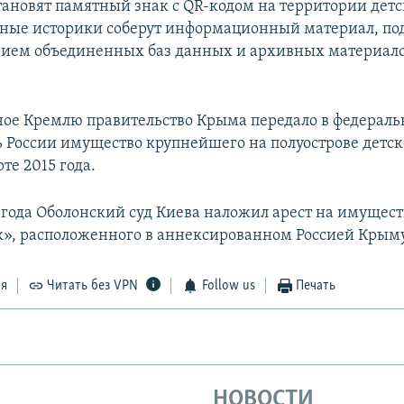
тановят памятный знак с QR-кодом на территории детс
юные историки соберут информационный материал, п
нием объединенных баз данных и архивных материало
ое Кремлю правительство Крыма передало в федерал
ь России имущество крупнейшего на полуострове детск
те 2015 года.
6 года Оболонский суд Киева наложил арест на имущест
к», расположенного в аннексированном Россией Крыму
ся
Читать без VPN
Follow us
Печать
НОВОСТИ