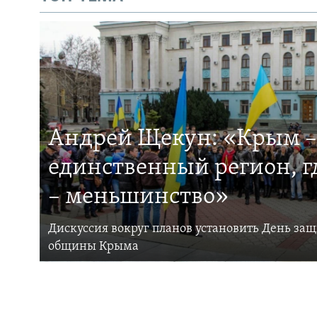
Андрей Щекун: «Крым –
единственный регион, 
– меньшинство»
Дискуссия вокруг планов установить День за
общины Крыма