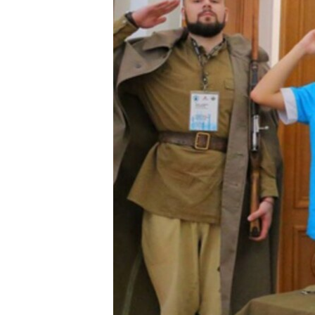
ПОБЕДИТЕЛЕЙ НЕ СУДЯТ?
КРЫМ.НЕПОКОРЕННЫЙ
ELIFBE
УКРАИНСКАЯ ПРОБЛЕМА КРЫМА