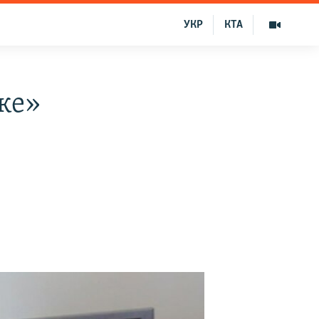
УКР
КТА
ке»