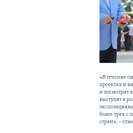
«В течение с
проектах и в
и посмотрят 
выступят в р
экспозициями
более трех с 
стран», – отм