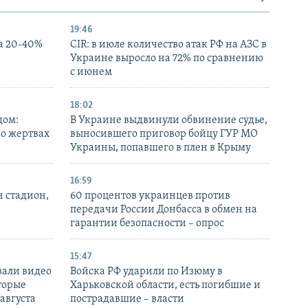
19:46
а 20-40%
CIR: в июле количество атак РФ на АЗС в
Украине выросло на 72% по сравнению
с июнем
18:02
дом:
В Украине выдвинули обвинение судье,
 о жертвах
выносившего приговор бойцу ГУР МО
Украины, попавшего в плен в Крыму
16:59
н стадион,
60 процентов украинцев против
передачи России Донбасса в обмен на
гарантии безопасности – опрос
15:47
вали видео
Войска РФ ударили по Изюму в
торые
Харьковской области, есть погибшие и
 августа
пострадавшие – власти