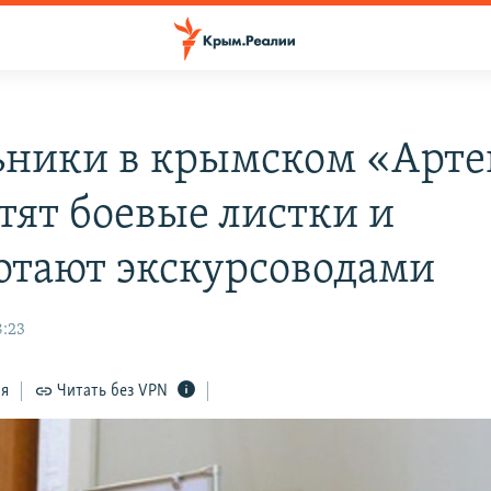
ники в крымском «Арте
тят боевые листки и
отают экскурсоводами
8:23
ся
Читать без VPN