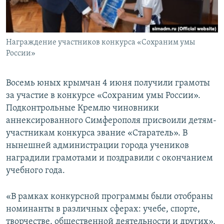
ПРИСОЕДИНЯЙТЕСЬ!
ПОБЕДИТЕЛЕЙ НЕ СУДЯТ?
КРЫМ.НЕПОКОРЕННЫЙ
Награждение участников конкурса «Сохраним умы
ELIFBE
России»
УКРАИНСКАЯ ПРОБЛЕМА КРЫМА
Все сайты RFE/RL
Восемь юных крымчан 4 июня получили грамоты
за участие в конкурсе «Сохраним умы России».
Подконтрольные Кремлю чиновники
аннексированного Симферополя присвоили детям-
участникам конкурса звание «Старатель». В
нынешней администрации города учеников
наградили грамотами и поздравили с окончанием
учебного года.
«В рамках конкурсной программы были отобраны
номинанты в различных сферах: учебе, спорте,
творчестве, общественной деятельности и других»,