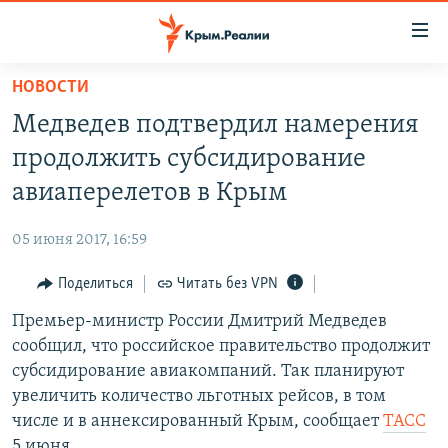
Доступность
ссылки
Вернуться
НОВОСТИ
к
НОВОСТИ
Медведев подтвердил намерения
основному
СПЕЦПРОЕКТЫ
содержанию
продолжить субсидирование
ВОДА
Вернутся
ГРУЗ 200
авиаперелетов в Крым
к
ИСТОРИЯ
КАРТА ВОЕННЫХ ОБЪЕКТОВ КРЫМА
главной
05 июня 2017, 16:59
ЕЩЕ
11 ЛЕТ ОККУПАЦИИ КРЫМА. 11 ИСТОРИЙ СОПРОТИВЛЕНИЯ
навигации
Вернутся
Поделиться
Читать без VPN
РАДІО СВОБОДА
ИНТЕРАКТИВ
к
Премьер-министр России Дмитрий Медведев
КАК ОБОЙТИ БЛОКИРОВКУ
ИНФОГРАФИКА
поиску
сообщил, что российское правительство продолжит
ТЕЛЕПРОЕКТ КРЫМ.РЕАЛИИ
субсидирование авиакомпаний. Так планируют
Українською
увеличить количество льготных рейсов, в том
СОВЕТЫ ПРАВОЗАЩИТНИКОВ
Qırımtatar
числе и в аннексированный Крым, сообщает
ТАСС
ПРОПАВШИЕ БЕЗ ВЕСТИ
5 июня.