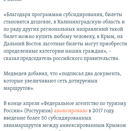
ПРИСОЕДИНЯЙТЕСЬ!
ПОБЕДИТЕЛЕЙ НЕ СУДЯТ?
«Благодаря программам субсидирования, билеты
КРЫМ.НЕПОКОРЕННЫЙ
становятся дешевле, в Калининградскую область и
ELIFBE
по ряду других региональных направлений такой
билет можно купить любому человеку, в Крым, на
УКРАИНСКАЯ ПРОБЛЕМА КРЫМА
Дальний Восток льготные билеты могут приобрести
Все сайты RFE/RL
определенные категории наших граждан», –
сказал председатель российского правительства.
Медведев добавил, что «подписал два документа,
которые увеличивают сеть дотируемых
маршрутов».
В конце апреля «Федеральное агентство по туризму
России» (Ростуризм)
анонсировало
в 2017 году
введение более 50 субсидированных
авиамаршрутов между аннексированным Крымом