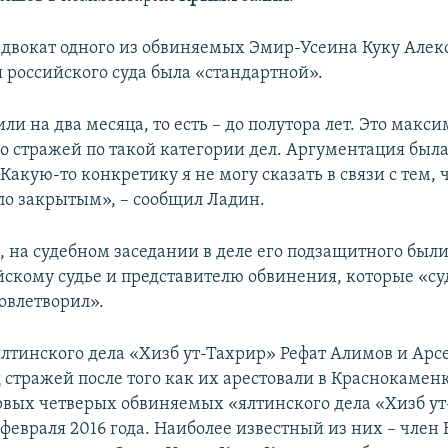
адвокат одного из обвиняемых Эмир-Усеина Куку Алек
 российского суда была «стандартной».
ли на два месяца, то есть – до полутора лет. Это макс
о стражей по такой категории дел. Аргументация был
Какую-то конкретику я не могу сказать в связи с тем, 
ло закрытым», – сообщил Ладин.
м, на судебном заседании в деле его подзащитного был
йскому судье и представителю обвинения, которые «су
овлетворил».
лтинского дела «Хизб ут-Тахрир» Рефат Алимов и Ар
 стражей после того как их арестовали в Краснокаменк
ервых четверых обвиняемых «ялтинского дела «Хизб у
 февраля 2016 года. Наиболее известный из них – член