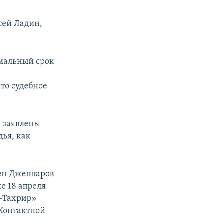
сей Ладин,
имальный срок
а
что судебное
и заявлены
дья, как
сен Джеппаров
е 18 апреля
т-Тахрир»
 Контактной