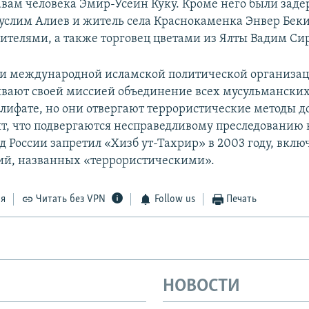
авам человека Эмир-Усеин Куку. Кроме него были зад
слим Алиев и житель села Краснокаменка Энвер Беки
оителями, а также торговец цветами из Ялты Вадим Си
и международной исламской политической организац
вают своей миссией объединение всех мусульманских
лифате, но они отвергают террористические методы 
ят, что подвергаются несправедливому преследованию 
 России запретил «Хизб ут-Тахрир» в 2003 году, вклю
ий, названных «террористическими».
ся
Читать без VPN
Follow us
Печать
НОВОСТИ