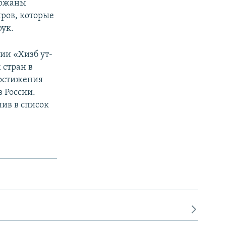
ержаны
ров, которые
рук.
ии «Хизб ут-
 стран в
достижения
в России.
чив в список