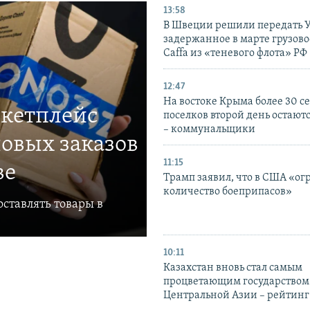
13:58
В Швеции решили передать 
задержанное в марте грузово
Caffa из «теневого флота» РФ
12:47
На востоке Крыма более 30 се
ркетплейс
поселков второй день остаютс
– коммунальщики
овых заказов
11:15
ве
Трамп заявил, что в США «ог
количество боеприпасов»
ставлять товары в
10:11
Казахстан вновь стал самым
процветающим государством
Центральной Азии – рейтинг