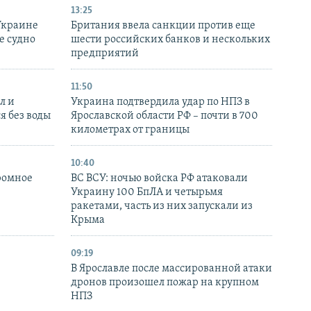
13:25
Украине
Британия ввела санкции против еще
е судно
шести российских банков и нескольких
предприятий
11:50
л и
Украина подтвердила удар по НПЗ в
я без воды
Ярославской области РФ – почти в 700
километрах от границы
10:40
ромное
ВС ВСУ: ночью войска РФ атаковали
Украину 100 БпЛА и четырьмя
ракетами, часть из них запускали из
Крыма
09:19
В Ярославле после массированной атаки
дронов произошел пожар на крупном
НПЗ