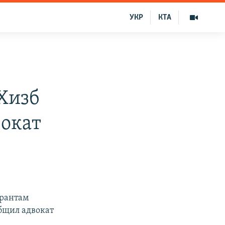
УКР
КТА
Хизб
вокат
урантам
общил адвокат