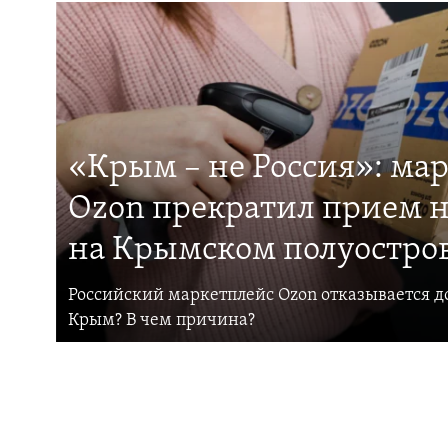
«Крым – не Россия»: ма
Ozon прекратил прием н
на Крымском полуостро
Российский маркетплейс Ozon отказывается до
Крым? В чем причина?