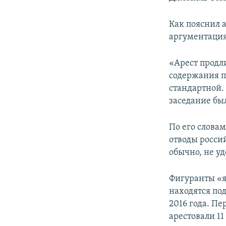
ПОБЕДИТЕЛЕЙ НЕ СУДЯТ?
КРЫМ.НЕПОКОРЕННЫЙ
Как пояснил 
аргументация
ELIFBE
УКРАИНСКАЯ ПРОБЛЕМА КРЫМА
«Арест продли
содержания п
стандартной. 
заседание бы
По его слова
отводы росси
обычно, не уд
Фигуранты «я
находятся под
2016 года. П
арестовали 11