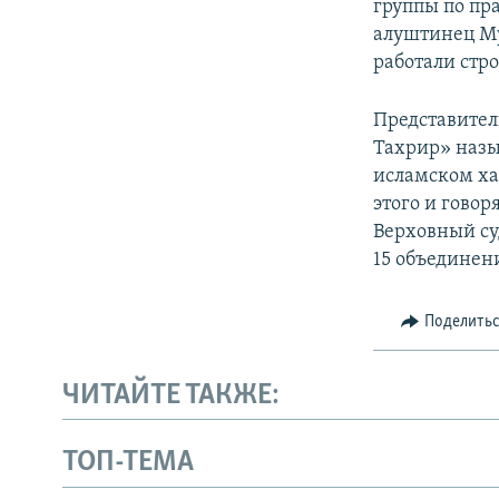
группы по пр
алуштинец Му
работали стр
Представител
Тахрир» назы
исламском ха
этого и говор
Верховный суд
15 объединен
Поделить
ЧИТАЙТЕ ТАКЖЕ:
ТОП-ТЕМА