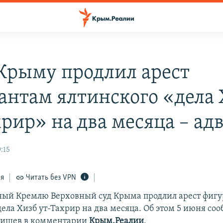
 Крыму продлил арест
антам ялтинского «дела 
хрир» на два месяца – ад
:15
ся
Читать без VPN
ый Кремлю Верховный суд Крыма продлил арест фиг
ела Хизб ут-Тахрир на два месяца. Об этом 5 июня со
ишев в комментарии
Крым.Реалии
.