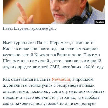
ПРИСОЕДИНЯЙТЕСЬ!
ПОБЕДИТЕЛЕЙ НЕ СУДЯТ?
КРЫМ.НЕПОКОРЕННЫЙ
ELIFBE
Павел Шеремет, архивное фото
УКРАИНСКАЯ ПРОБЛЕМА КРЫМА
Все сайты RFE/RL
Имя журналиста Павла Шеремета, погибшего в
Киеве в июле прошлого года, внесли в мемориал
музея новостей Newseum в Вашингтоне. Помимо
Шеремета на памятной доске появились имена 13
других представителей СМИ, погибших в 2016 году.
Как отмечается на сайте
Newseum
, в прошлом
журналисты столкнулись с беспрецедентными
опасностями, поскольку «они стремились сообщать
новости и часто делали это в странах, где свобода
слова находится под угрозой или не существует