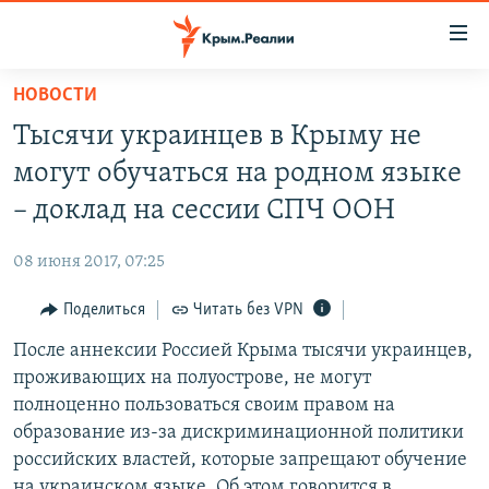
Доступность
ссылки
Вернуться
НОВОСТИ
к
НОВОСТИ
Тысячи украинцев в Крыму не
основному
СПЕЦПРОЕКТЫ
содержанию
могут обучаться на родном языке
ВОДА
Вернутся
ГРУЗ 200
– доклад на сессии СПЧ ООН
к
ИСТОРИЯ
КАРТА ВОЕННЫХ ОБЪЕКТОВ КРЫМА
главной
08 июня 2017, 07:25
ЕЩЕ
11 ЛЕТ ОККУПАЦИИ КРЫМА. 11 ИСТОРИЙ СОПРОТИВЛЕНИЯ
навигации
Вернутся
Поделиться
Читать без VPN
РАДІО СВОБОДА
ИНТЕРАКТИВ
к
После аннексии Россией Крыма тысячи украинцев,
КАК ОБОЙТИ БЛОКИРОВКУ
ИНФОГРАФИКА
поиску
проживающих на полуострове, не могут
ТЕЛЕПРОЕКТ КРЫМ.РЕАЛИИ
полноценно пользоваться своим правом на
Українською
образование из-за дискриминационной политики
СОВЕТЫ ПРАВОЗАЩИТНИКОВ
Qırımtatar
российских властей, которые запрещают обучение
ПРОПАВШИЕ БЕЗ ВЕСТИ
на украинском языке. Об этом говорится в