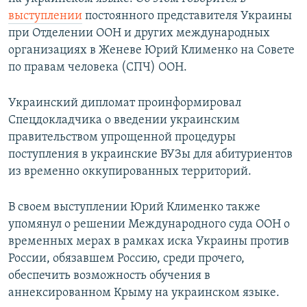
ПРИСОЕДИНЯЙТЕСЬ!
ПОБЕДИТЕЛЕЙ НЕ СУДЯТ?
выступлении
постоянного представителя Украины
при Отделении ООН и других международных
КРЫМ.НЕПОКОРЕННЫЙ
организациях в Женеве Юрий Клименко на Совете
ELIFBE
по правам человека (СПЧ) ООН.
УКРАИНСКАЯ ПРОБЛЕМА КРЫМА
Украинский дипломат проинформировал
Все сайты RFE/RL
Спецдокладчика о введении украинским
правительством упрощенной процедуры
поступления в украинские ВУЗы для абитуриентов
из временно оккупированных территорий.
В своем выступлении Юрий Клименко также
упомянул о решении Международного суда ООН о
временных мерах в рамках иска Украины против
России, обязавшем Россию, среди прочего,
обеспечить возможность обучения в
аннексированном Крыму на украинском языке.