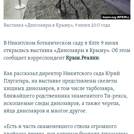
ПРИСОЕДИНЯЙТЕСЬ!
ПОБЕДИТЕЛЕЙ НЕ СУДЯТ?
КРЫМ.НЕПОКОРЕННЫЙ
Выставка «Динозавры в Крыму», 9 июня 2017 года
ELIFBE
УКРАИНСКАЯ ПРОБЛЕМА КРЫМА
В Никитском ботаническом саду в Ялте 9 июня
Все сайты RFE/RL
открылась выставка «Динозавры в Крыму». Об этом
сообщает корреспондент
Крым.Реалии
.
Как рассказал директор Никитского сада Юрий
Плугатарь, на выставке представлены скелеты
хищных динозавров, в том числе тарбозавра,
ближайшего родственника знаменитого Ти-рекса,
ископаемые следы динозавров, а также черепа,
яйца динозавров и многое другое.
«Есть и часть окаменевшего ствола огромного