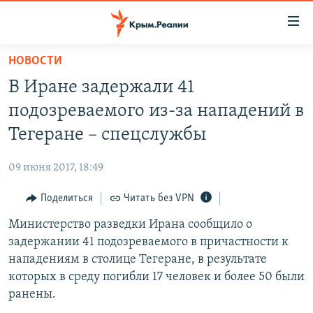
Доступность
ссылки
Вернуться
НОВОСТИ
к
НОВОСТИ
В Иране задержали 41
основному
СПЕЦПРОЕКТЫ
содержанию
подозреваемого из-за нападений в
ВОДА
Вернутся
ГРУЗ 200
Тегеране – спецслужбы
к
ИСТОРИЯ
КАРТА ВОЕННЫХ ОБЪЕКТОВ КРЫМА
главной
09 июня 2017, 18:49
ЕЩЕ
11 ЛЕТ ОККУПАЦИИ КРЫМА. 11 ИСТОРИЙ СОПРОТИВЛЕНИЯ
навигации
Вернутся
Поделиться
Читать без VPN
РАДІО СВОБОДА
ИНТЕРАКТИВ
к
Министерство разведки Ирана сообщило о
КАК ОБОЙТИ БЛОКИРОВКУ
ИНФОГРАФИКА
поиску
задержании 41 подозреваемого в причастности к
ТЕЛЕПРОЕКТ КРЫМ.РЕАЛИИ
нападениям в столице Тегеране, в результате
Українською
которых в среду погибли 17 человек и более 50 были
СОВЕТЫ ПРАВОЗАЩИТНИКОВ
Qırımtatar
ранены.
ПРОПАВШИЕ БЕЗ ВЕСТИ