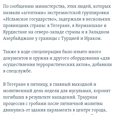
ПРИСОЕДИНЯЙТЕСЬ!
ПОБЕДИТЕЛЕЙ НЕ СУДЯТ?
По сообщению министерства, этих людей, которых
назвали «агентами» экстремистской группировки
КРЫМ.НЕПОКОРЕННЫЙ
«Исламское государство», задержали в нескольких
ELIFBE
провинциях страны: в Тегеране, в Керманшахе и
Курдистане на северо-западе страны и в Западном
УКРАИНСКАЯ ПРОБЛЕМА КРЫМА
Азербайджане у границы с Турцией и Ираком.
Все сайты RFE/RL
Также в ходе спецоперации было изъято много
документов и оружия и другого оборудования «для
осуществления террористических актов», добавили
в спецслужбе.
В Тегеране в пятницу, в главный выходной и
молитвенный день недели для мусульман, хоронят
погибших в результате нападений. Траурная
процессия с гробами после пятничной молитвы
двинулась от здания парламента в центре города,