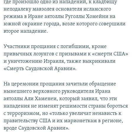
где произошло одно из нападений, к кладбищу
неподалеку мавзолея основателя исламского
режима в Иране аятоллы Руголлы Хомейни на
южной окраине города, возле которого совершили
второе нападение.
Участники прощания с погибшими, кроме
привычных лозунгов с призывами к «смерти США»
и уничтожению Израиля, также выкрикивали
«Смерть Саудовской Аравии».
На церемонии прощания зачитали обращение
нынешнего верховного руководителя Ирана
аятоллы Али Хаменеи, который заявил, что эти
нападения не изменят решимости страны бороться
с терроризмом, но «только увеличат ненависть к
правительству США и их марионеткам в регионе,
вроде Саудовской Аравии».