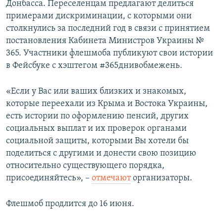
Донбасса. Переселенцам предлагают делиться
ПРИСОЕДИНЯЙТЕСЬ!
ПОБЕДИТЕЛЕЙ НЕ СУДЯТ?
примерами дискриминации, с которыми они
КРЫМ.НЕПОКОРЕННЫЙ
столкнулись за последний год в связи с принятием
постановления Кабинета Министров Украины №
ELIFBE
365. Участники флешмоба публикуют свои истории
УКРАИНСКАЯ ПРОБЛЕМА КРЫМА
в Фейсбуке с хэштегом #365днивобмежень.
Все сайты RFE/RL
«Если у Вас или ваших близких и знакомых,
которые переехали из Крыма и Востока Украины,
есть истории по оформлению пенсий, других
социальных выплат и их проверок органами
социальной защиты, которыми Вы хотели бы
поделиться с другими и донести свою позицию
относительно существующего порядка,
присоединяйтесь», –
отмечают
организаторы.
Флешмоб продлится до 16 июня.