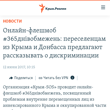
Доступность
ссылки
Вернуться
НОВОСТИ
к
НОВОСТИ
Онлайн-флешмоб
основному
СПЕЦПРОЕКТЫ
содержанию
#365днівобмежень: переселенцам
ВОДА
Вернутся
ГРУЗ 200
из Крыма и Донбасса предлагают
к
ИСТОРИЯ
КАРТА ВОЕННЫХ ОБЪЕКТОВ КРЫМА
рассказывать о дискриминации
главной
ЕЩЕ
11 ЛЕТ ОККУПАЦИИ КРЫМА. 11 ИСТОРИЙ СОПРОТИВЛЕНИЯ
навигации
12 июня 2017, 10:15
Вернутся
РАДІО СВОБОДА
ИНТЕРАКТИВ
к
Поделиться
Читать без VPN
КАК ОБОЙТИ БЛОКИРОВКУ
ИНФОГРАФИКА
поиску
Организация «Крым-SOS» проводит онлайн-
ТЕЛЕПРОЕКТ КРЫМ.РЕАЛИИ
Українською
флешмоб #365днівобмежень, посвященный
СОВЕТЫ ПРАВОЗАЩИТНИКОВ
проблемам внутренне перемещенных лиц из
Qırımtatar
аннексированного Крыма и оккупированной части
ПРОПАВШИЕ БЕЗ ВЕСТИ