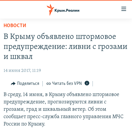
Доступность
ссылки
Вернуться
НОВОСТИ
к
НОВОСТИ
В Крыму объявлено штормовое
основному
СПЕЦПРОЕКТЫ
содержанию
предупреждение: ливни с грозами
ВОДА
Вернутся
ГРУЗ 200
и шквал
к
ИСТОРИЯ
КАРТА ВОЕННЫХ ОБЪЕКТОВ КРЫМА
главной
14 июня 2017, 11:19
ЕЩЕ
11 ЛЕТ ОККУПАЦИИ КРЫМА. 11 ИСТОРИЙ СОПРОТИВЛЕНИЯ
навигации
Вернутся
Поделиться
Читать без VPN
РАДІО СВОБОДА
ИНТЕРАКТИВ
к
В среду, 14 июня, в Крыму объявлено штормовое
КАК ОБОЙТИ БЛОКИРОВКУ
ИНФОГРАФИКА
поиску
предупреждение, прогнозируются ливни с
ТЕЛЕПРОЕКТ КРЫМ.РЕАЛИИ
грозами, град и шквальный ветер. Об этом
Українською
сообщает пресс-служба главного управления МЧС
СОВЕТЫ ПРАВОЗАЩИТНИКОВ
Qırımtatar
России по Крыму.
ПРОПАВШИЕ БЕЗ ВЕСТИ