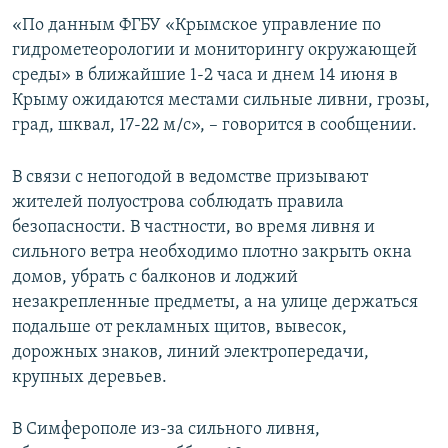
ПРИСОЕДИНЯЙТЕСЬ!
ПОБЕДИТЕЛЕЙ НЕ СУДЯТ?
«По данным ФГБУ «Крымское управление по
гидрометеорологии и мониторингу окружающей
КРЫМ.НЕПОКОРЕННЫЙ
среды» в ближайшие 1-2 часа и днем 14 июня в
ELIFBE
Крыму ожидаются местами сильные ливни, грозы,
град, шквал, 17-22 м/с», – говорится в сообщении.
УКРАИНСКАЯ ПРОБЛЕМА КРЫМА
Все сайты RFE/RL
В связи с непогодой в ведомстве призывают
жителей полуострова соблюдать правила
безопасности. В частности, во время ливня и
сильного ветра необходимо плотно закрыть окна
домов, убрать с балконов и лоджий
незакрепленные предметы, а на улице держаться
подальше от рекламных щитов, вывесок,
дорожных знаков, линий электропередачи,
крупных деревьев.
В Симферополе из-за сильного ливня,