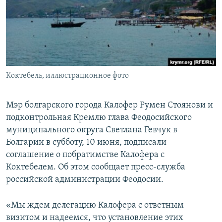
ПРИСОЕДИНЯЙТЕСЬ!
ПОБЕДИТЕЛЕЙ НЕ СУДЯТ?
КРЫМ.НЕПОКОРЕННЫЙ
ELIFBE
УКРАИНСКАЯ ПРОБЛЕМА КРЫМА
Все сайты RFE/RL
Коктебель, иллюстрационное фото
Мэр болгарского города Калофер Румен Стоянови и
подконтрольная Кремлю глава Феодосийского
муниципального округа Светлана Гевчук в
Болгарии в субботу, 10 июня, подписали
соглашение о побратимстве Калофера с
Коктебелем. Об этом сообщает пресс-служба
российской администрации Феодосии.
«Мы ждем делегацию Калофера с ответным
визитом и надеемся, что установление этих