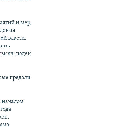
иятий и мер,
ждения
ой власти.
чень
 тысяч людей
орые предали
а началом
 года
кон.
рыма