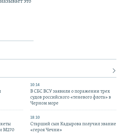
называет это
10:14
ы
В СБС ВСУ заявили о поражении трех
судов российского «теневого флота» в
Черном море
18:10
акеты
Старший сын Кадырова получил звание
ки M270
«героя Чечни»