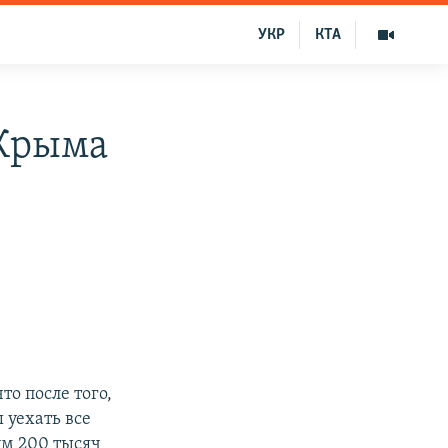
УКР
КТА
 Крыма
о после того,
 уехать все
мум 200 тысяч