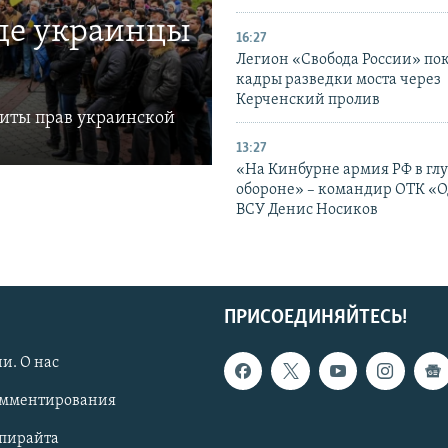
где украинцы
16:27
Легион «Свобода России» по
кадры разведки моста через
Керченский пролив
щиты прав украинской
13:27
«На Кинбурне армия РФ в гл
обороне» – командир ОТК «О
ВСУ Денис Носиков
ПРИСОЕДИНЯЙТЕСЬ!
и. О нас
омментирования
опирайта