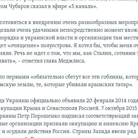
том Чубаров сказал в эфире «5 канала».
отовиться к внедрению очень разнообразных меропр
делали очень удачными непосредственно момент вхо
порядка и украинской власти и организации там местн
дет «очищение» полуострова. Я хотел бы, чтобы меня о
яли. Речь не идет о том, что мы, как Сталин, сотнями
вать», – отметил глава Меджлиса.
то первыми «обязательно сбегут все эти гоблины, кот
мскую землю, те, которые убивали крымских татар».
да Украины официально объявила 20 февраля 2014 год
купации Крыма и Севастополя Россией. 7 октября 2015
раины Петр Порошенко подписал соответствующий за
ые организации признали оккупацию и аннексию К
и осудили действия России. Страны Запада ввели ряд