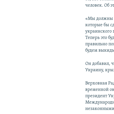
ПОБЕДИТЕЛЕЙ НЕ СУДЯТ?
человек. Об э
КРЫМ.НЕПОКОРЕННЫЙ
«Мы должны г
ELIFBE
которые бы с
УКРАИНСКАЯ ПРОБЛЕМА КРЫМА
украинского 
Теперь это бу
правильно пон
будем выкиды
Он добавил, ч
Украину, кры
Верховная Ра
временной ок
президент Ук
Международн
незаконными 