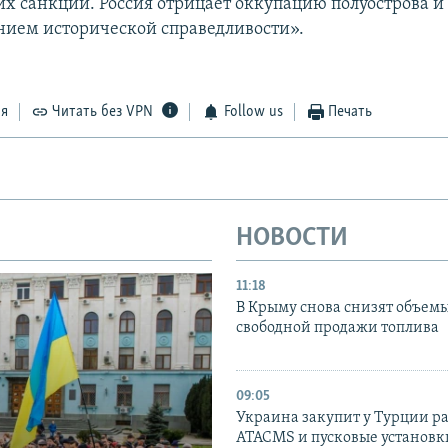
х санкций. Россия отрицает оккупацию полуострова и 
нием исторической справедливости».
ся
Читать без VPN
Follow us
Печать
НОВОСТИ
11:18
В Крыму снова снизят объем
свободной продажи топлива
09:05
Украина закупит у Турции р
ATACMS и пусковые установ