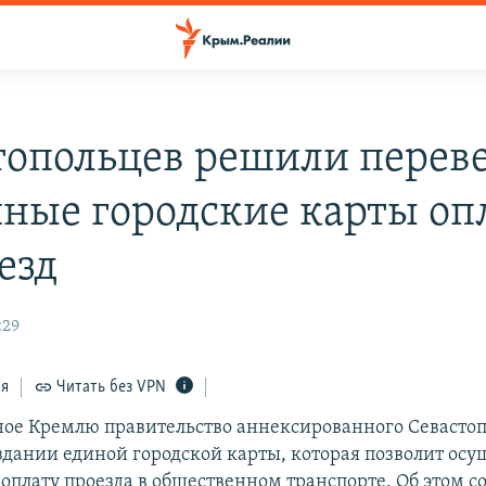
топольцев решили перев
иные городские карты оп
езд
:29
ся
Читать без VPN
ое Кремлю правительство аннексированного Севастоп
здании единой городской карты, которая позволит осу
оплату проезда в общественном транспорте. Об этом с