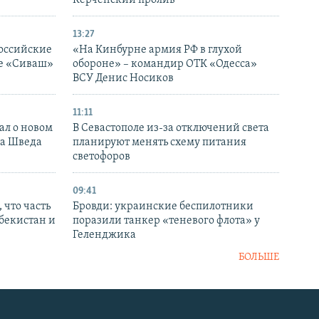
13:27
оссийские
«На Кинбурне армия РФ в глухой
ке «Сиваш»
обороне» – командир ОТК «Одесса»
ВСУ Денис Носиков
11:11
ал о новом
В Севастополе из-за отключений света
ка Шведа
планируют менять схему питания
светофоров
09:41
 что часть
Бровди: украинские беспилотники
збекистан и
поразили танкер «теневого флота» у
Геленджика
БОЛЬШЕ