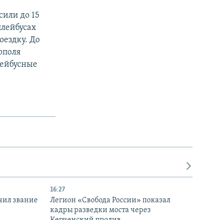
сили до 15
ллейбусах
поездку. До
ополя
лейбусные
16:27
чил звание
Легион «Свобода России» показал
кадры разведки моста через
Керченский пролив