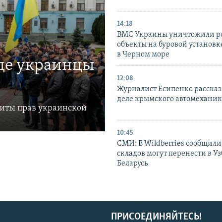
14:18
ВМС Украины уничтожили р
объекты на буровой установ
в Черном море
где украинцы
12:08
Журналист Есипенко рассказ
деле крымского автомехани
щиты прав украинской
10:45
СМИ: В Wildberries сообщили,
складов могут перенести в У
Беларусь
ПРИСОЕДИНЯЙТЕСЬ!