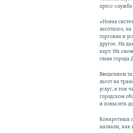
ПОБЕДИТЕЛЕЙ НЕ СУДЯТ?
пресс-служба
КРЫМ.НЕПОКОРЕННЫЙ
«Новая систем
ELIFBE
льготного, н
УКРАИНСКАЯ ПРОБЛЕМА КРЫМА
торговли и у
другое. На д
карт. Их смо
глава города
Введением та
льгот на тра
услуг, в том
городском об
и повысить до
Конкретных с
назвали, как 