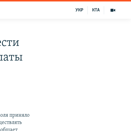
УКР
КТА
ести
латы
оля приняло
ществлять
ообщает