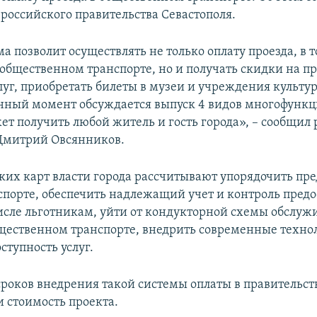
 российского правительства Севастополя.
а позволит осуществлять не только оплату проезда, в 
а общественном транспорте, но и получать скидки на п
слуг, приобретать билеты в музеи и учреждения культу
анный момент обсуждается выпуск 4 видов многофунк
жет получить любой житель и гость города», – сообщил
 Дмитрий Овсянников.
ких карт власти города рассчитывают упорядочить пр
нспорте, обеспечить надлежащий учет и контроль пред
 числе льготникам, уйти от кондукторной схемы обслуж
щественном транспорте, внедрить современные техно
ступность услуг.
роков внедрения такой системы оплаты в правительст
и стоимость проекта.