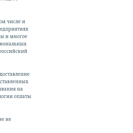
том числе и
редприятиях
ры и многое
циональных
 российский
едоставление
оставленных
ивания на
логии оплаты
ве не