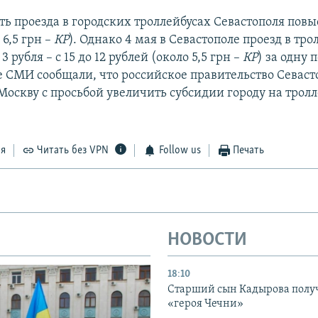
ть проезда в городских троллейбусах Севастополя повы
 6,5 грн –
КР
). Однако 4 мая в Севастополе проезд в тро
3 рубля – с 15 до 12 рублей (около 5,5 грн –
КР
) за одну 
е СМИ сообщали, что российское правительство Севаст
 Москву с просьбой увеличить субсидии городу на трол
ся
Читать без VPN
Follow us
Печать
НОВОСТИ
18:10
Старший сын Кадырова полу
«героя Чечни»