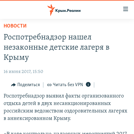
Доступность
ссылки
Вернуться
НОВОСТИ
к
НОВОСТИ
Роспотребнадзор нашел
основному
СПЕЦПРОЕКТЫ
содержанию
незаконные детские лагеря в
ВОДА
Вернутся
ГРУЗ 200
Крыму
к
ИСТОРИЯ
КАРТА ВОЕННЫХ ОБЪЕКТОВ КРЫМА
главной
16 июня 2017, 15:50
ЕЩЕ
11 ЛЕТ ОККУПАЦИИ КРЫМА. 11 ИСТОРИЙ СОПРОТИВЛЕНИЯ
навигации
Вернутся
Поделиться
Читать без VPN
РАДІО СВОБОДА
ИНТЕРАКТИВ
к
Роспотребнадзор выявил факты организованного
КАК ОБОЙТИ БЛОКИРОВКУ
ИНФОГРАФИКА
поиску
отдыха детей в двух несанкционированных
ТЕЛЕПРОЕКТ КРЫМ.РЕАЛИИ
российским ведомством оздоровительных лагерях
Українською
в аннексированном Крыму.
СОВЕТЫ ПРАВОЗАЩИТНИКОВ
Qırımtatar
ПРОПАВШИЕ БЕЗ ВЕСТИ