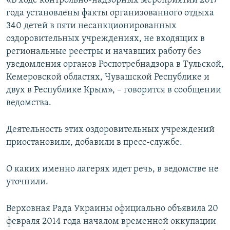
«В ходе контрольно-надзорных мероприятий 2017
ПРИСОЕДИНЯЙТЕСЬ!
ПОБЕДИТЕЛЕЙ НЕ СУДЯТ?
года установлены факты организованного отдыха
340 детей в пяти несанкционированных
КРЫМ.НЕПОКОРЕННЫЙ
оздоровительных учреждениях, не входящих в
ELIFBE
региональные реестры и начавших работу без
уведомления органов Роспотребнадзора в Тульской,
УКРАИНСКАЯ ПРОБЛЕМА КРЫМА
Кемеровской областях, Чувашской Республике и
Все сайты RFE/RL
двух в Республике Крым», – говорится в сообщении
ведомства.
Деятельность этих оздоровительных учреждений
приостановили, добавили в пресс-службе.
О каких именно лагерях идет речь, в ведомстве не
уточнили.
Верховная Рада Украины официально объявила 20
февраля 2014 года началом временной оккупации