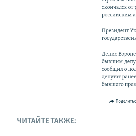
скончался от
российским а
Президент Ук
государствен
Денис Воронен
бывшим депут
сообщил о по
депутат ране
бывшего през
Поделить
ЧИТАЙТЕ ТАКЖЕ: