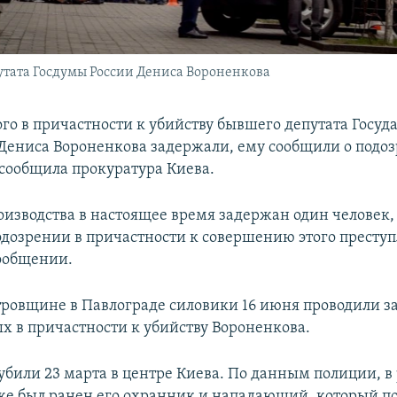
путата Госдумы России Дениса Вороненкова
го в причастности к убийству бывшего депутата Госуд
Дениса Вороненкова задержали, ему сообщили о подоз
 сообщила прокуратура Киева.
оизводства в настоящее время задержан один человек,
одозрении в причастности к совершению этого преступ
сообщении.
ровщине в Павлограде силовики 16 июня проводили 
х в причастности к убийству Вороненкова.
убили 23 марта в центре Киева. По данным полиции, в 
же был ранен его охранник и нападающий, который п