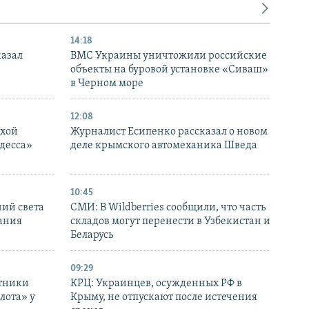
14:18
казал
ВМС Украины уничтожили российские
объекты на буровой установке «Сиваш»
в Черном море
12:08
ухой
Журналист Есипенко рассказал о новом
десса»
деле крымского автомеханика Шведа
10:45
ний света
СМИ: В Wildberries сообщили, что часть
ания
складов могут перенести в Узбекистан и
Беларусь
09:29
отники
КРЦ: Украинцев, осужденных РФ в
лота» у
Крыму, не отпускают после истечения