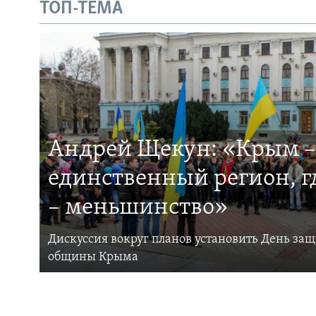
ТОП-ТЕМА
Андрей Щекун: «Крым –
единственный регион, 
– меньшинство»
Дискуссия вокруг планов установить День за
общины Крыма