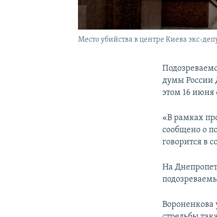
Место убийства в центре Киева экс-де
Подозреваемо
думы России 
этом 16 июня
«В рамках пр
сообщено о п
говорится в 
На Днепропет
подозреваемы
Вороненкова 
стрельбы так