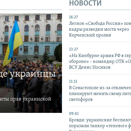
НОВОСТИ
16:27
Легион «Свобода России» по
кадры разведки моста через
Керченский пролив
13:27
«На Кинбурне армия РФ в гл
обороне» – командир ОТК «О
ВСУ Денис Носиков
где украинцы
11:11
В Севастополе из-за отключе
планируют менять схему пит
щиты прав украинской
светофоров
09:41
Бровди: украинские беспил
поразили танкер «теневого ф