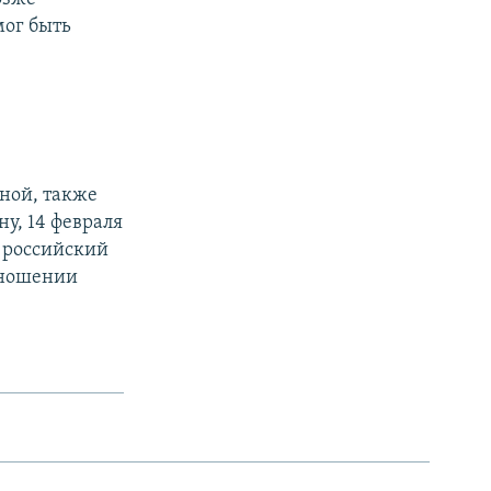
мог быть
еной, также
у, 14 февраля
 российский
отношении