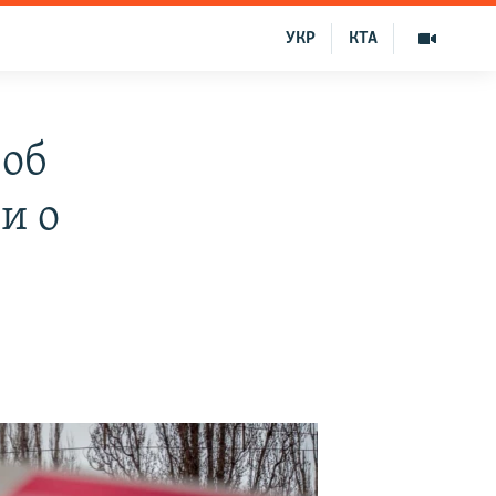
УКР
КТА
 об
и о