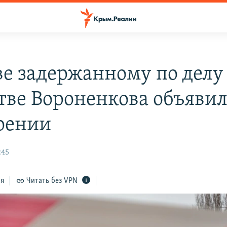
ве задержанному по делу
тве Вороненкова объявил
рении
:45
ся
Читать без VPN