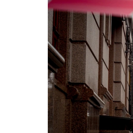
ПОБЕДИТЕЛЕЙ НЕ СУДЯТ?
КРЫМ.НЕПОКОРЕННЫЙ
ELIFBE
УКРАИНСКАЯ ПРОБЛЕМА КРЫМА