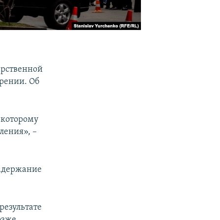
арственной
рении. Об
 которому
ления», –
задержание
результате
озже