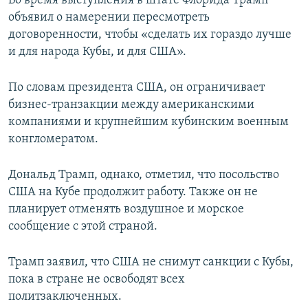
Во время выступления в штате Флорида Трамп
ПРИСОЕДИНЯЙТЕСЬ!
ПОБЕДИТЕЛЕЙ НЕ СУДЯТ?
объявил о намерении пересмотреть
договоренности, чтобы «сделать их гораздо лучше
КРЫМ.НЕПОКОРЕННЫЙ
и для народа Кубы, и для США».
ELIFBE
По словам президента США, он ограничивает
УКРАИНСКАЯ ПРОБЛЕМА КРЫМА
бизнес-транзакции между американскими
Все сайты RFE/RL
компаниями и крупнейшим кубинским военным
конгломератом.
Дональд Трамп, однако, отметил, что посольство
США на Кубе продолжит работу. Также он не
планирует отменять воздушное и морское
сообщение с этой страной.
Трамп заявил, что США не снимут санкции с Кубы,
пока в стране не освободят всех
политзаключенных.