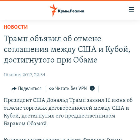
Доступность
ссылки
Вернуться
НОВОСТИ
к
НОВОСТИ
Трамп объявил об отмене
основному
СПЕЦПРОЕКТЫ
содержанию
соглашения между США и Кубой,
ВОДА
Вернутся
ГРУЗ 200
достигнутого при Обаме
к
ИСТОРИЯ
КАРТА ВОЕННЫХ ОБЪЕКТОВ КРЫМА
главной
16 июня 2017, 22:54
ЕЩЕ
11 ЛЕТ ОККУПАЦИИ КРЫМА. 11 ИСТОРИЙ СОПРОТИВЛЕНИЯ
навигации
Вернутся
Поделиться
Читать без VPN
РАДІО СВОБОДА
ИНТЕРАКТИВ
к
Президент США Дональд Трамп заявил 16 июня об
КАК ОБОЙТИ БЛОКИРОВКУ
ИНФОГРАФИКА
поиску
отмене торговых договоренностей между США и
ТЕЛЕПРОЕКТ КРЫМ.РЕАЛИИ
Кубой, достигнутых его предшественником
Українською
Бараком Обамой.
СОВЕТЫ ПРАВОЗАЩИТНИКОВ
Qırımtatar
ПРОПАВШИЕ БЕЗ ВЕСТИ