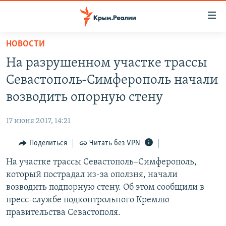
Доступность
ссылки
Вернуться
НОВОСТИ
к
НОВОСТИ
На разрушенном участке трассы
основному
СПЕЦПРОЕКТЫ
содержанию
Севастополь-Симферополь начали
ВОДА
Вернутся
ГРУЗ 200
возводить опорную стену
к
ИСТОРИЯ
КАРТА ВОЕННЫХ ОБЪЕКТОВ КРЫМА
главной
17 июня 2017, 14:21
ЕЩЕ
11 ЛЕТ ОККУПАЦИИ КРЫМА. 11 ИСТОРИЙ СОПРОТИВЛЕНИЯ
навигации
Вернутся
Поделиться
Читать без VPN
РАДІО СВОБОДА
ИНТЕРАКТИВ
к
На участке трассы Севастополь–Симферополь,
КАК ОБОЙТИ БЛОКИРОВКУ
ИНФОГРАФИКА
поиску
который пострадал из-за оползня, начали
ТЕЛЕПРОЕКТ КРЫМ.РЕАЛИИ
возводить подпорную стену. Об этом сообщили в
Українською
пресс-службе подконтрольного Кремлю
СОВЕТЫ ПРАВОЗАЩИТНИКОВ
Qırımtatar
правительства Севастополя.
ПРОПАВШИЕ БЕЗ ВЕСТИ