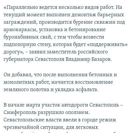
ПРИСОЕДИНЯЙТЕСЬ!
ПОБЕДИТЕЛЕЙ НЕ СУДЯТ?
«Параллельно ведется несколько видов работ. На
текущий момент выполнен демонтаж барьерных
КРЫМ.НЕПОКОРЕННЫЙ
заграждений, производится бурение скважин под
ELIFBE
армокаркасы, установка и бетонирование
буронабивных свай, с тем чтобы возвести
УКРАИНСКАЯ ПРОБЛЕМА КРЫМА
подпопорную стену, которая будет «поддерживать»
Все сайты RFE/RL
дорогу», – заявил заместитель российского
губернатора Севастополя Владимир Базаров.
Он добавил, что после выполнения бетонных и
монолитных работ, начнется восстановление
земляного полотна и укладка асфальта.
В начале марта участок автодороги Севастополь –
Симферополь разрушило оползнем.
Севастопольские власти ввели в городе режим
чрезвычайной ситуации, для легковых