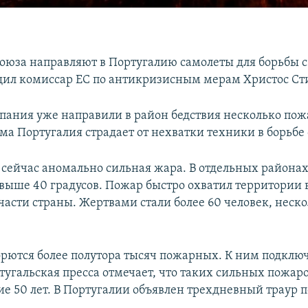
оюза направляют в Португалию самолеты для борьбы 
щил комиссар ЕС по антикризисным мерам Христос Ст
пания уже направили в район бедствия несколько по
ма Португалия страдает от нехватки техники в борьбе 
 сейчас аномально сильная жара. В отдельных района
 выше 40 градусов. Пожар быстро охватил территории 
части страны. Жертвами стали более 60 человек, неско
орются более полутора тысяч пожарных. К ним подклю
угальская пресса отмечает, что таких сильных пожаро
ие 50 лет. В Португалии объявлен трехдневный траур 