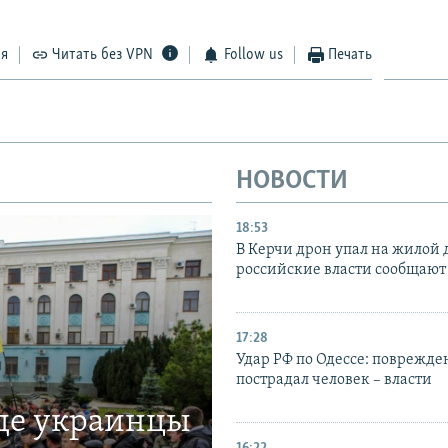
ся
Читать без VPN
Follow us
Печать
НОВОСТИ
18:53
В Керчи дрон упал на жилой 
российские власти сообщают
17:28
Удар РФ по Одессе: поврежде
пострадал человек – власти
где украинцы