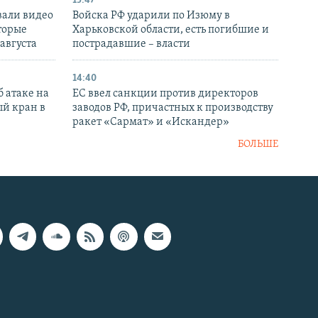
15:47
вали видео
Войска РФ ударили по Изюму в
торые
Харьковской области, есть погибшие и
 августа
пострадавшие – власти
14:40
 атаке на
ЕС ввел санкции против директоров
й кран в
заводов РФ, причастных к производству
ракет «Сармат» и «Искандер»
БОЛЬШЕ