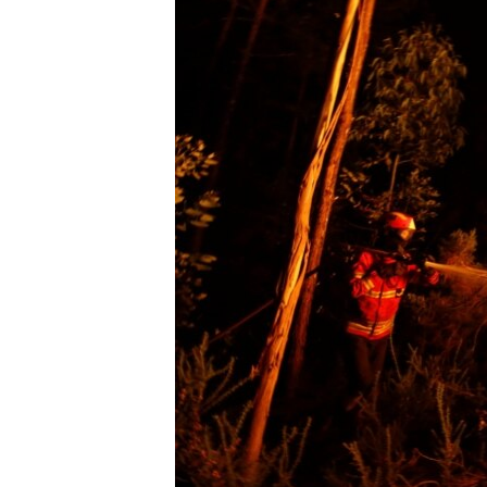
ПОБЕДИТЕЛЕЙ НЕ СУДЯТ?
КРЫМ.НЕПОКОРЕННЫЙ
ELIFBE
УКРАИНСКАЯ ПРОБЛЕМА КРЫМА