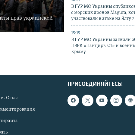
16:22
В ГУР МО Украины опублико
с морских дронов Magura, ко
щиты прав украинской
участвовали в атаке на Ялту 7
15:15
В ГУР МО Украины заявили об
ПЗРК «Панцирь-С1» и военны
Крыму
ПРИСОЕДИНЯЙТЕСЬ!
и. О нас
омментирования
опирайта
вязь