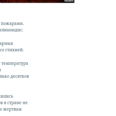
с пожарами.
илианидис.
жарных
со стихией.
х температура
в
лько десятков
чились
в в стране не
по жертвам