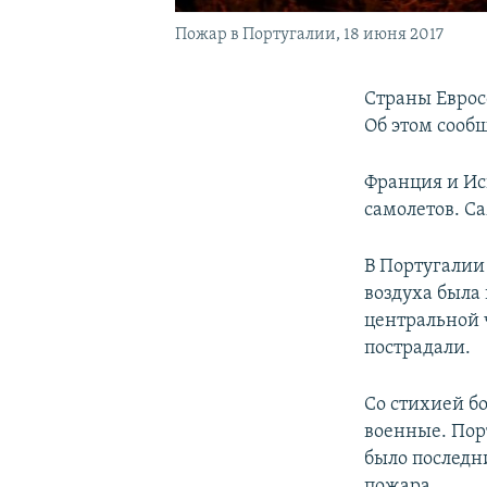
Пожар в Португалии, 18 июня 2017
Страны Еврос
Об этом сооб
Франция и Ис
самолетов. Са
В Португалии
воздуха была
центральной 
пострадали.
Со стихией б
военные. Порт
было последн
пожара.