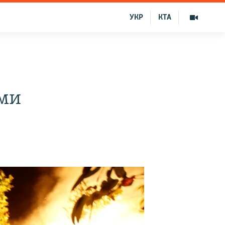
УКР
КТА
ами