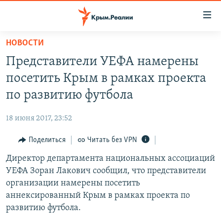
Доступность
ссылки
Вернуться
НОВОСТИ
к
НОВОСТИ
Представители УЕФА намерены
основному
СПЕЦПРОЕКТЫ
содержанию
посетить Крым в рамках проекта
ВОДА
Вернутся
ГРУЗ 200
по развитию футбола
к
ИСТОРИЯ
КАРТА ВОЕННЫХ ОБЪЕКТОВ КРЫМА
главной
18 июня 2017, 23:52
ЕЩЕ
11 ЛЕТ ОККУПАЦИИ КРЫМА. 11 ИСТОРИЙ СОПРОТИВЛЕНИЯ
навигации
Вернутся
Поделиться
Читать без VPN
РАДІО СВОБОДА
ИНТЕРАКТИВ
к
Директор департамента национальных ассоциаций
КАК ОБОЙТИ БЛОКИРОВКУ
ИНФОГРАФИКА
поиску
УЕФА Зоран Лакович сообщил, что представители
ТЕЛЕПРОЕКТ КРЫМ.РЕАЛИИ
организации намерены посетить
Українською
аннексированный Крым в рамках проекта по
СОВЕТЫ ПРАВОЗАЩИТНИКОВ
Qırımtatar
развитию футбола.
ПРОПАВШИЕ БЕЗ ВЕСТИ