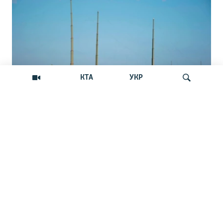
КТА
УКР
В Севастополе поражена российская
Искать
станция РЭБ: какие будут последствия
В марте 2017 года сообщалось о развертывании в
Крыму комплекса РЭБ «Мурманск-БН»
НОВОСТИ