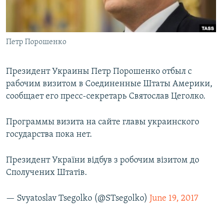
ПРИСОЕДИНЯЙТЕСЬ!
ПОБЕДИТЕЛЕЙ НЕ СУДЯТ?
КРЫМ.НЕПОКОРЕННЫЙ
Петр Порошенко
ELIFBE
УКРАИНСКАЯ ПРОБЛЕМА КРЫМА
Президент Украины Петр Порошенко отбыл с
Все сайты RFE/RL
рабочим визитом в Соединенные Штаты Америки,
сообщает его пресс-секретарь Святослав Цеголко.
Программы визита на сайте главы украинского
государства пока нет.
Президент України відбув з робочим візитом до
Сполучених Штатів.
— Svyatoslav Tsegolko (@STsegolko)
June 19, 2017