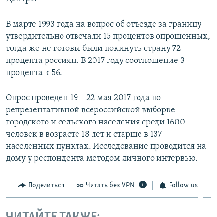
ПРИСОЕДИНЯЙТЕСЬ!
ПОБЕДИТЕЛЕЙ НЕ СУДЯТ?
В марте 1993 года на вопрос об отъезде за границу
КРЫМ.НЕПОКОРЕННЫЙ
утвердительно отвечали 15 процентов опрошенных,
ELIFBE
тогда же не готовы были покинуть страну 72
процента россиян. В 2017 году соотношение 3
УКРАИНСКАЯ ПРОБЛЕМА КРЫМА
процента к 56.
Все сайты RFE/RL
Опрос проведен 19 – 22 мая 2017 года по
репрезентативной всероссийской выборке
городского и сельского населения среди 1600
человек в возрасте 18 лет и старше в 137
населенных пунктах. Исследование проводится на
дому у респондента методом личного интервью.
Поделиться
Читать без VPN
Follow us