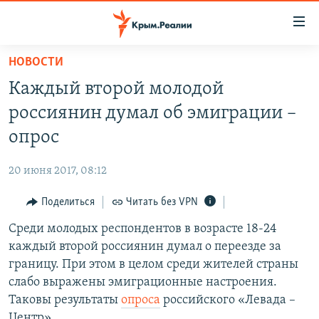
Доступность
ссылки
Вернуться
НОВОСТИ
к
НОВОСТИ
Каждый второй молодой
основному
СПЕЦПРОЕКТЫ
содержанию
россиянин думал об эмиграции –
ВОДА
Вернутся
ГРУЗ 200
опрос
к
ИСТОРИЯ
КАРТА ВОЕННЫХ ОБЪЕКТОВ КРЫМА
главной
20 июня 2017, 08:12
ЕЩЕ
11 ЛЕТ ОККУПАЦИИ КРЫМА. 11 ИСТОРИЙ СОПРОТИВЛЕНИЯ
навигации
Вернутся
Поделиться
Читать без VPN
РАДІО СВОБОДА
ИНТЕРАКТИВ
к
Среди молодых респондентов в возрасте 18-24
КАК ОБОЙТИ БЛОКИРОВКУ
ИНФОГРАФИКА
поиску
каждый второй россиянин думал о переезде за
ТЕЛЕПРОЕКТ КРЫМ.РЕАЛИИ
границу. При этом в целом среди жителей страны
Українською
слабо выражены эмиграционные настроения.
СОВЕТЫ ПРАВОЗАЩИТНИКОВ
Qırımtatar
Таковы результаты
опроса
российского «Левада –
ПРОПАВШИЕ БЕЗ ВЕСТИ
Центр».