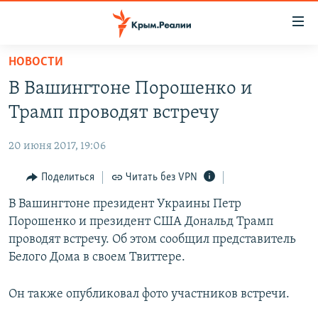
Доступность
ссылки
Вернуться
НОВОСТИ
к
НОВОСТИ
В Вашингтоне Порошенко и
основному
СПЕЦПРОЕКТЫ
содержанию
Трамп проводят встречу
ВОДА
Вернутся
ГРУЗ 200
к
20 июня 2017, 19:06
ИСТОРИЯ
КАРТА ВОЕННЫХ ОБЪЕКТОВ КРЫМА
главной
ЕЩЕ
Поделиться
Читать без VPN
11 ЛЕТ ОККУПАЦИИ КРЫМА. 11 ИСТОРИЙ СОПРОТИВЛЕНИЯ
навигации
Вернутся
РАДІО СВОБОДА
В Вашингтоне президент Украины Петр
ИНТЕРАКТИВ
к
Порошенко и президент США Дональд Трамп
КАК ОБОЙТИ БЛОКИРОВКУ
ИНФОГРАФИКА
поиску
проводят встречу. Об этом сообщил представитель
ТЕЛЕПРОЕКТ КРЫМ.РЕАЛИИ
Белого Дома в своем Твиттере.
Українською
СОВЕТЫ ПРАВОЗАЩИТНИКОВ
Qırımtatar
Он также опубликовал фото участников встречи.
ПРОПАВШИЕ БЕЗ ВЕСТИ