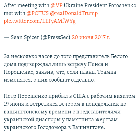
After meeting with
@VP
Ukraine President Poroshenko
ПРИСОЕДИНЯЙТЕСЬ!
ПОБЕДИТЕЛЕЙ НЕ СУДЯТ?
met with
@POTUS
@realDonaldTrump
КРЫМ.НЕПОКОРЕННЫЙ
pic.twitter.com/LEFyAMfWYg
ELIFBE
— Sean Spicer (@PressSec)
20 июня 2017 г.
УКРАИНСКАЯ ПРОБЛЕМА КРЫМА
Все сайты RFE/RL
За несколько часов до того представитель Белого
дома подтверждал лишь встречу Пенса и
Порошенко, заявив, что, если планы Трампа
изменятся, о них сообщат отдельно.
Петр Порошенко прибыл в США с рабочим визитом
19 июня и встретился вечером в понедельник по
вашингтонскому времени с представителями
украинской диаспоры у памятника жертвам
украинского Голодомора в Вашингтоне.