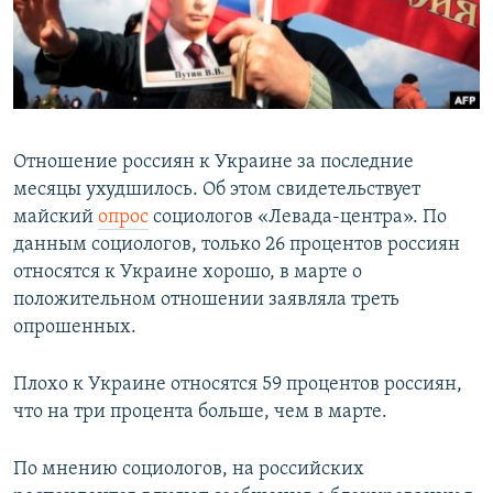
ПРИСОЕДИНЯЙТЕСЬ!
ПОБЕДИТЕЛЕЙ НЕ СУДЯТ?
КРЫМ.НЕПОКОРЕННЫЙ
ELIFBE
УКРАИНСКАЯ ПРОБЛЕМА КРЫМА
Отношение россиян к Украине за последние
Все сайты RFE/RL
месяцы ухудшилось. Об этом свидетельствует
майский
опрос
социологов «Левада-центра». По
данным социологов, только 26 процентов россиян
относятся к Украине хорошо, в марте о
положительном отношении заявляла треть
опрошенных.
Плохо к Украине относятся 59 процентов россиян,
что на три процента больше, чем в марте.
По мнению социологов, на российских