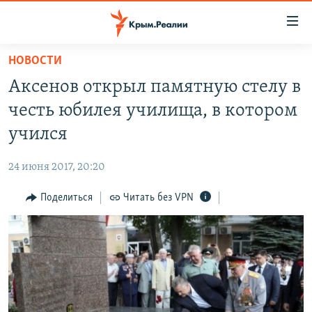
Доступность
ссылки
Вернуться
НОВОСТИ
к
НОВОСТИ
Аксенов открыл памятную стелу в
основному
СПЕЦПРОЕКТЫ
содержанию
честь юбилея училища, в котором
ВОДА
Вернутся
ГРУЗ 200
учился
к
ИСТОРИЯ
КАРТА ВОЕННЫХ ОБЪЕКТОВ КРЫМА
главной
24 июня 2017, 20:20
ЕЩЕ
11 ЛЕТ ОККУПАЦИИ КРЫМА. 11 ИСТОРИЙ СОПРОТИВЛЕНИЯ
навигации
Вернутся
Поделиться
Читать без VPN
РАДІО СВОБОДА
ИНТЕРАКТИВ
к
КАК ОБОЙТИ БЛОКИРОВКУ
ИНФОГРАФИКА
поиску
ТЕЛЕПРОЕКТ КРЫМ.РЕАЛИИ
Українською
СОВЕТЫ ПРАВОЗАЩИТНИКОВ
Qırımtatar
ПРОПАВШИЕ БЕЗ ВЕСТИ