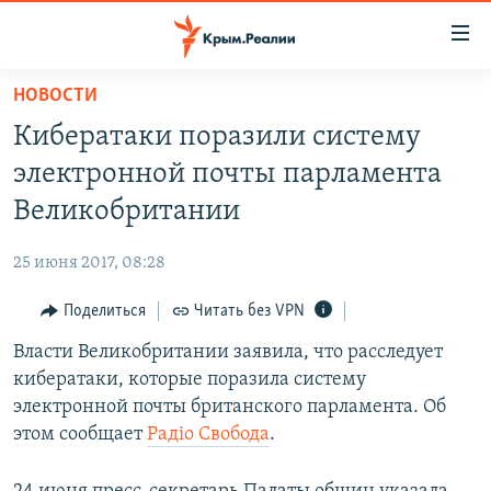
Доступность
ссылки
Вернуться
НОВОСТИ
к
НОВОСТИ
Кибератаки поразили систему
основному
СПЕЦПРОЕКТЫ
содержанию
электронной почты парламента
ВОДА
Вернутся
ГРУЗ 200
Великобритании
к
ИСТОРИЯ
КАРТА ВОЕННЫХ ОБЪЕКТОВ КРЫМА
главной
25 июня 2017, 08:28
ЕЩЕ
11 ЛЕТ ОККУПАЦИИ КРЫМА. 11 ИСТОРИЙ СОПРОТИВЛЕНИЯ
навигации
Вернутся
Поделиться
Читать без VPN
РАДІО СВОБОДА
ИНТЕРАКТИВ
к
Власти Великобритании заявила, что расследует
КАК ОБОЙТИ БЛОКИРОВКУ
ИНФОГРАФИКА
поиску
кибератаки, которые поразила систему
ТЕЛЕПРОЕКТ КРЫМ.РЕАЛИИ
электронной почты британского парламента. Об
Українською
этом сообщает
Радіо Свобода
.
СОВЕТЫ ПРАВОЗАЩИТНИКОВ
Qırımtatar
ПРОПАВШИЕ БЕЗ ВЕСТИ