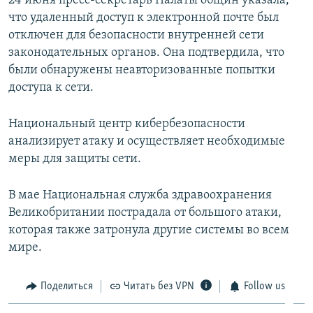
24 июня пресс-секретарь Палаты общин указала,
ПРИСОЕДИНЯЙТЕСЬ!
ПОБЕДИТЕЛЕЙ НЕ СУДЯТ?
что удаленный доступ к электронной почте был
отключен для безопасности внутренней сети
КРЫМ.НЕПОКОРЕННЫЙ
законодательных органов. Она подтвердила, что
ELIFBE
были обнаружены неавторизованные попытки
доступа к сети.
УКРАИНСКАЯ ПРОБЛЕМА КРЫМА
Все сайты RFE/RL
Национальный центр кибербезопасности
анализирует атаку и осуществляет необходимые
меры для защиты сети.
В мае Национальная служба здравоохранения
Великобритании пострадала от большого атаки,
которая также затронула другие системы во всем
мире.
Поделиться
Читать без VPN
Follow us