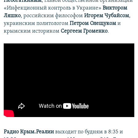
Небогаткиным
, главой общественной организации
«Инфекционный контроль в Украине»
Виктором
Ляшко
, российским философом
Игорем Чубайсом
,
украинским политологом
Петром Олещуком
и
крымским историком
Сергеем Громенко
.
Радио Крым.Реалии
выходит по будням в 8:35 и