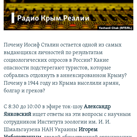
ПРИСОЕДИНЯЙТЕСЬ!
ПОБЕДИТЕЛЕЙ НЕ СУДЯТ?
КРЫМ.НЕПОКОРЕННЫЙ
ELIFBE
УКРАИНСКАЯ ПРОБЛЕМА КРЫМА
Почему Иосиф Сталин остается одной из самых
Все сайты RFE/RL
выдающихся личностей по результатам
социологических опросов в России? Какие
опасности подстерегают туристов, которые
собрались отдохнуть в аннексированном Крыму?
Почему в 1944 году из Крыма выселили армян,
болгар и греков?
С 8:30 до 10:00 в эфире ток-шоу
Александр
Янковский
ищет ответы на эти вопросы с научным
сотрудником Института зоологии им. И. И.
Шмальгаузена НАН Украины
Игорем