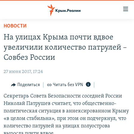
Доступность
ссылки
Вернуться
НОВОСТИ
к
НОВОСТИ
На улицах Крыма почти вдвое
основному
СПЕЦПРОЕКТЫ
содержанию
увеличили количество патрулей –
ВОДА
Вернутся
ГРУЗ 200
Совбез России
к
ИСТОРИЯ
КАРТА ВОЕННЫХ ОБЪЕКТОВ КРЫМА
главной
27 июня 2017, 17:24
ЕЩЕ
11 ЛЕТ ОККУПАЦИИ КРЫМА. 11 ИСТОРИЙ СОПРОТИВЛЕНИЯ
навигации
Вернутся
Поделиться
Читать без VPN
РАДІО СВОБОДА
ИНТЕРАКТИВ
к
Секретарь Совета Безопасности соседней России
КАК ОБОЙТИ БЛОКИРОВКУ
ИНФОГРАФИКА
поиску
Николай Патрушев считает, что общественно-
ТЕЛЕПРОЕКТ КРЫМ.РЕАЛИИ
политическая ситуация в аннексированном Крыму
Українською
«в целом стабильна», при этом он подчеркнул, что
СОВЕТЫ ПРАВОЗАЩИТНИКОВ
Qırımtatar
количество патрулей на улицах полуострова
ПРОПАВШИЕ БЕЗ ВЕСТИ
выросла почти вдвое.