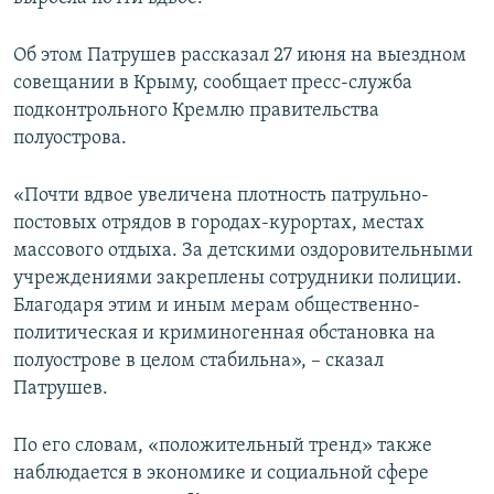
ПРИСОЕДИНЯЙТЕСЬ!
ПОБЕДИТЕЛЕЙ НЕ СУДЯТ?
Об этом Патрушев рассказал 27 июня на выездном
КРЫМ.НЕПОКОРЕННЫЙ
совещании в Крыму, сообщает пресс-служба
ELIFBE
подконтрольного Кремлю правительства
полуострова.
УКРАИНСКАЯ ПРОБЛЕМА КРЫМА
Все сайты RFE/RL
«Почти вдвое увеличена плотность патрульно-
постовых отрядов в городах-курортах, местах
массового отдыха. За детскими оздоровительными
учреждениями закреплены сотрудники полиции.
Благодаря этим и иным мерам общественно-
политическая и криминогенная обстановка на
полуострове в целом стабильна», – сказал
Патрушев.
По его словам, «положительный тренд» также
наблюдается в экономике и социальной сфере