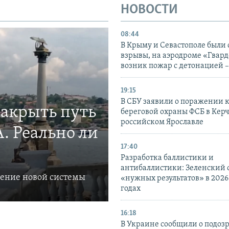
НОВОСТИ
08:44
В Крыму и Севастополе были
взрывы, на аэродроме «Гвар
возник пожар с детонацией 
19:15
В СБУ заявили о поражении 
закрыть путь
береговой охраны ФСБ в Керч
российском Ярославле
. Реально ли
17:40
Разработка баллистики и
антибаллистики: Зеленский
ление новой системы
«нужных результатов» в 2026
годах
16:18
В Украине сообщили о подоз