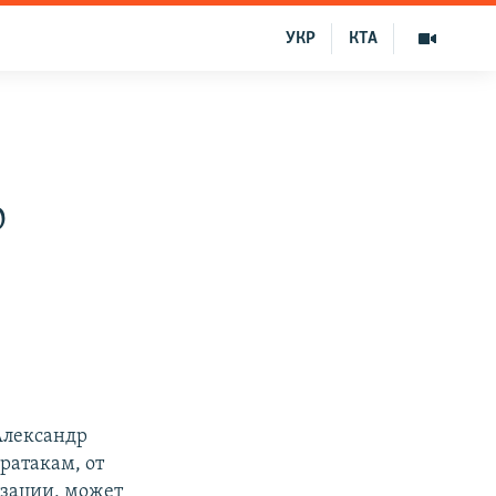
УКР
КТА
о
Александр
ратакам, от
изации, может