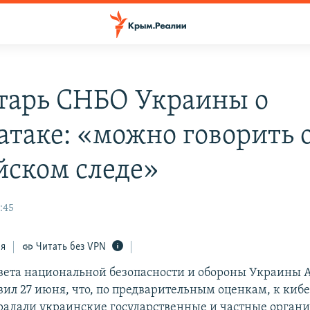
тарь СНБО Украины о
атаке: «можно говорить 
йском следе»
:45
ся
Читать без VPN
вета национальной безопасности и обороны Украины 
вил 27 июня, что, по предварительным оценкам, к кибе
радали украинские государственные и частные орган