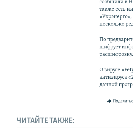
сообщили в НБ
также есть и
«Укрэнерго»,
несколько ре
По предварит
шифрует инфо
расшифровку
О вирусе «Pe
антивируса «Z
данной прог
Поделить
ЧИТАЙТЕ ТАКЖЕ: