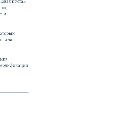
Новая почта»,
ины,
» и
который
ьги за
чика
то модификации