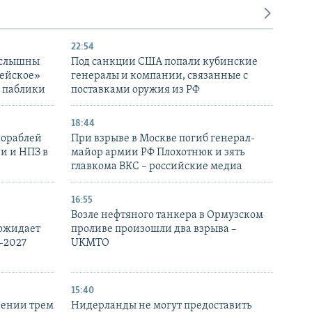
22:54
 слышны
Под санкции США попали кубинские
дейское»
генералы и компании, связанные с
– паблики
поставками оружия из РФ
18:44
кораблей
При взрыве в Москве погиб генерал-
и и НПЗ в
майор армии РФ Плохотнюк и зять
главкома ВКС – российские медиа
16:55
Возле нефтяного танкера в Ормузском
 ожидает
проливе произошли два взрыва –
-2027
UKMTO
15:40
рении трем
Нидерланды не могут предоставить