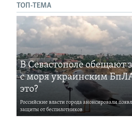
ТОП-ТЕМА
В Севастополе обещают 
с моря украинским БпЛА
это?
Российские власти города анонсировали появ
защиты от беспилотников