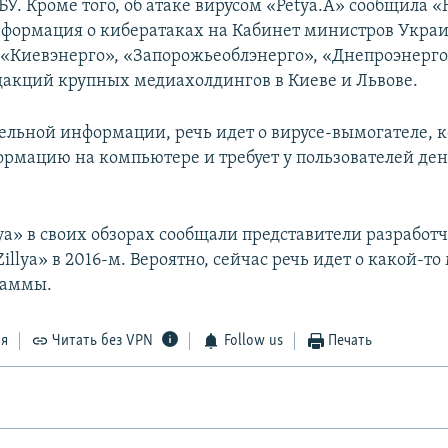
У. Кроме того, об атаке вирусом «Petya.A» сообщила «
нформация о кибератаках на Кабинет министров Укра
 «Киевэнерго», «Запорожьеоблэнерго», «Днепроэнерго
дакций крупных медиахолдингов в Киеве и Львове.
ельной информации, речь идет о вирусе-вымогателе, 
рмацию на компьютере и требует у пользователей ден
.
tya» в своих обзорах сообщали представители разработ
illya» в 2016-м. Вероятно, сейчас речь идет о какой-
раммы.
ся
Читать без VPN
Follow us
Печать