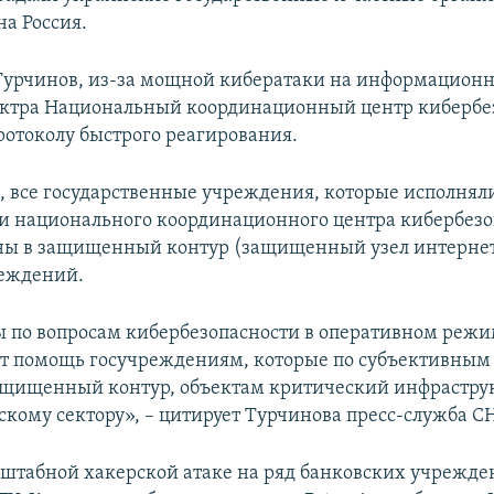
на Россия.
Турчинов, из-за мощной кибератаки на информацион
ектра Национальный координационный центр кибербе
протоколу быстрого реагирования.
м, все государственные учреждения, которые исполнял
 национального координационного центра кибербезо
ы в защищенный контур (защищенный узел интернет-
реждений.
 по вопросам кибербезопасности в оперативном реж
т помощь госучреждениям, которые по субъективным
ащищенный контур, объектам критический инфраструк
скому сектору», – цитирует Турчинова пресс-служба 
сштабной хакерской атаке на ряд банковских учрежд