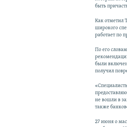
ПОБЕДИТЕЛЕЙ НЕ СУДЯТ?
быть причаст
КРЫМ.НЕПОКОРЕННЫЙ
Как отметил 
ELIFBE
широкого сп
УКРАИНСКАЯ ПРОБЛЕМА КРЫМА
работает по 
По его слова
рекомендации
были включен
получил пов
«Специалисты
предоставляю
не вошли в з
также банков
27 июня о ма