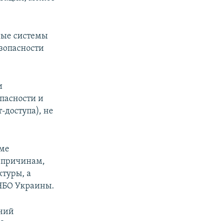
ные системы
зопасности
и
пасности и
доступа), не
име
 причинам,
туры, а
СНБО Украины.
ений