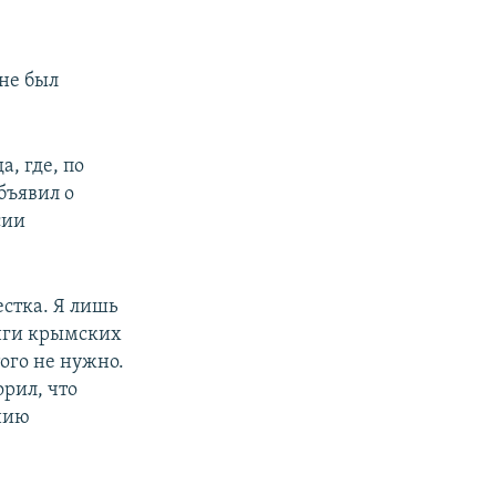
 не был
, где, по
бъявил о
сии
естка. Я лишь
инги крымских
ого не нужно.
орил, что
ению