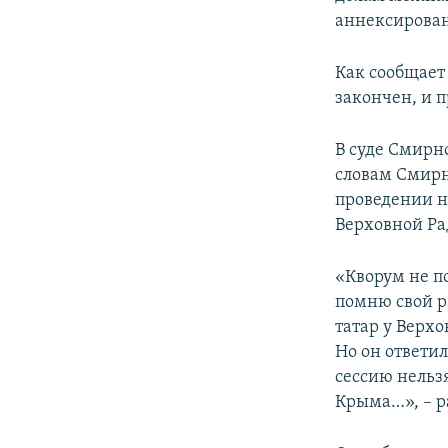
ПОБЕДИТЕЛЕЙ НЕ СУДЯТ?
аннексирован
КРЫМ.НЕПОКОРЕННЫЙ
Как сообщает
ELIFBE
закончен, и п
УКРАИНСКАЯ ПРОБЛЕМА КРЫМА
В суде Смирно
словам Смирн
проведении н
Верховной Р
«Кворум не п
помню свой р
татар у Верхо
Но он ответил
сессию нельз
Крыма…», – р