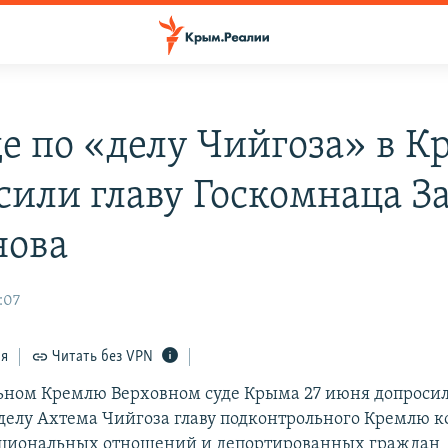
де по «делу Чийгоза» в 
сили главу Госкомнаца З
нова
:07
ся
Читать без VPN
ьном Кремлю Верховном суде Крыма 27 июня допросил
 делу Ахтема Чийгоза главу подконтрольного Кремлю к
циональных отношений и депортированных граждан