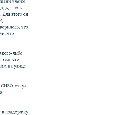
лощади члены
щадь, чтобы
. Для этого он
R,
ворилось, что
ли, что
акого-либо
го словам,
щим на улице
 СИЗО, откуда
ва
е в поддержку