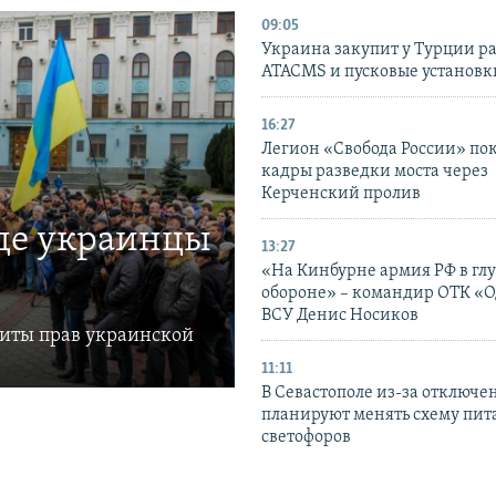
09:05
Украина закупит у Турции р
ATACMS и пусковые установ
16:27
Легион «Свобода России» по
кадры разведки моста через
Керченский пролив
где украинцы
13:27
«На Кинбурне армия РФ в гл
обороне» – командир ОТК «О
ВСУ Денис Носиков
щиты прав украинской
11:11
В Севастополе из-за отключе
планируют менять схему пит
светофоров