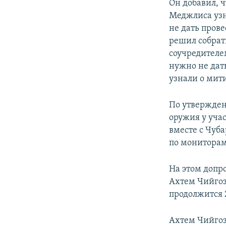
Он добавил, 
Меджлиса узна
не дать прове
решил собрат
соучредителем
нужно не дать
узнали о мити
По утвержден
оружия у уча
вместе с Чуб
по мониторам
На этом допр
Ахтем Чийгоз
продолжится 2
Ахтем Чийгоз