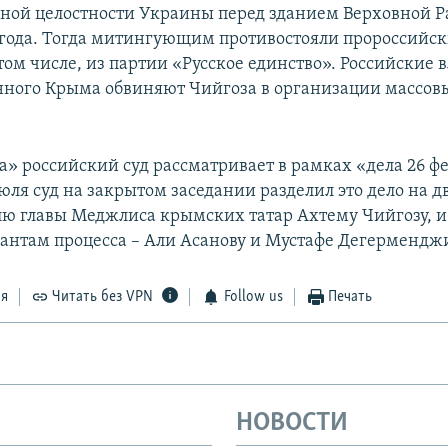
ной целостности Украины перед зданием Верховной 
 года. Тогда митингующим противостояли пророссийс
том числе, из партии «Русское единство». Российские 
ного Крыма обвиняют Чийгоза в организации массов
а» российский суд рассматривает в рамках «дела 26 ф
июля суд на закрытом заседании разделил это дело на дв
лю главы Меджлиса крымских татар Ахтему Чийгозу, и
антам процесса – Али Асанову и Мустафе Дегермендж
ся
Читать без VPN
Follow us
Печать
НОВОСТИ