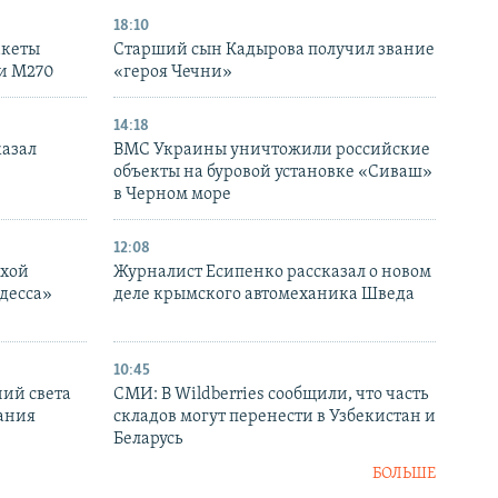
18:10
акеты
Старший сын Кадырова получил звание
ки M270
«героя Чечни»
14:18
казал
ВМС Украины уничтожили российские
объекты на буровой установке «Сиваш»
в Черном море
12:08
ухой
Журналист Есипенко рассказал о новом
десса»
деле крымского автомеханика Шведа
10:45
ний света
СМИ: В Wildberries сообщили, что часть
ания
складов могут перенести в Узбекистан и
Беларусь
БОЛЬШЕ