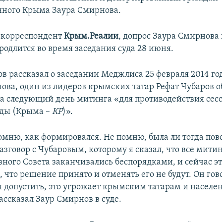
ного Крыма Заура Смирнова.
 корреспондент
Крым.Реалии
, допрос Заура Смирнова
родлится во время заседания суда 28 июня.
в рассказал о заседании Меджлиса 25 февраля 2014 года
ова, один из лидеров крымских татар Рефат Чубаров о
а следующий день митинга «для противодействия сес
ады (Крыма –
КР
)».
омню, как формировался. Не помню, была ли тогда пов
азговор с Чубаровым, которому я сказал, что все мит
вного Совета заканчивались беспорядками, и сейчас эт
, что решение принято и отменять его не будут. Он гов
я допустить, это угрожает крымским татарам и насел
ассказал Заур Смирнов в суде.