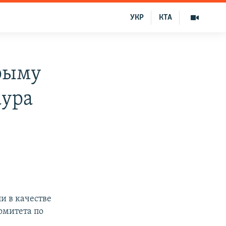
УКР
КТА
Крыму
аура
и в качестве
омитета по