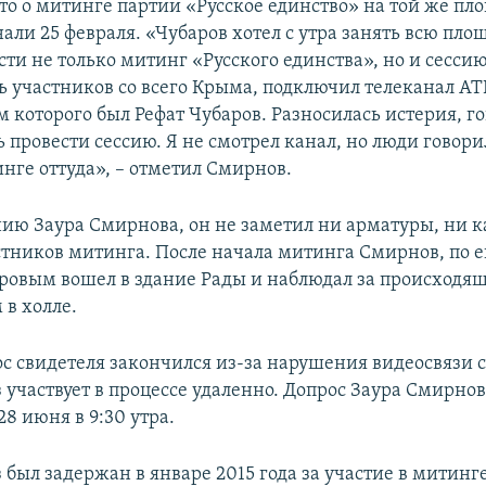
что о митинге партии «Русское единство» на той же п
ли 25 февраля. «Чубаров хотел с утра занять всю пло
сти не только митинг «Русского единства», но и сессию
ь участников со всего Крыма, подключил телеканал AT
 которого был Рефат Чубаров. Разносилась истерия, го
 провести сессию. Я не смотрел канал, но люди говори
нге оттуда», – отметил Смирнов.
ию Заура Смирнова, он не заметил ни арматуры, ни к
стников митинга. После начала митинга Смирнов, по е
аровым вошел в здание Рады и наблюдал за происходя
 в холле.
ос свидетеля закончился из-за нарушения видеосвязи с
 участвует в процессе удаленно. Допрос Заура Смирно
8 июня в 9:30 утра.
 был задержан в январе 2015 года за участие в митинг