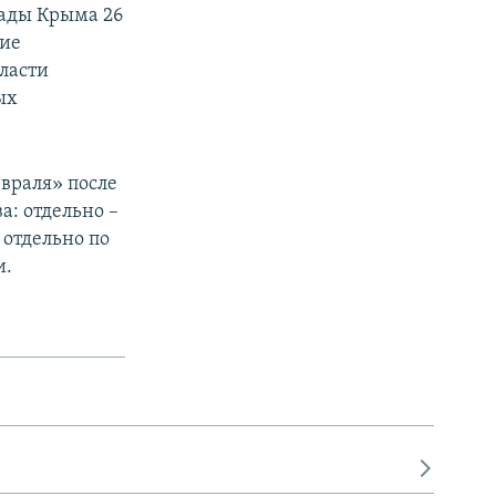
Рады Крыма 26
кие
власти
ых
евраля» после
а: отдельно –
 отдельно по
и.