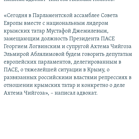
ПРИСОЕДИНЯЙТЕСЬ!
ПОБЕДИТЕЛЕЙ НЕ СУДЯТ?
«Сегодня в Парламентской ассамблее Совета
КРЫМ.НЕПОКОРЕННЫЙ
Европы вместе с национальным лидером
ELIFBE
крымских татар Мустафой Джемилевым,
замещающим должность Президента ПАСЕ
УКРАИНСКАЯ ПРОБЛЕМА КРЫМА
Георгием Логвинским и супругой Ахтема Чийгоза
Все сайты RFE/RL
Эльмирой Аблялимовой будем говорить депутатам
европейских парламентов, делегированным в
ПАСЕ, о тяжелейшей ситуации в Крыму, о
развязанных российскими властями репрессиях в
отношении крымских татар и конкретно о деле
Ахтема Чийгоза», – написал адвокат.