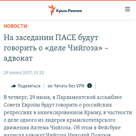
Доступность
ссылки
Вернуться
НОВОСТИ
к
НОВОСТИ
На заседании ПАСЕ будут
основному
СПЕЦПРОЕКТЫ
содержанию
говорить о «деле Чийгоза» –
ВОДА
Вернутся
ГРУЗ 200
адвокат
к
ИСТОРИЯ
КАРТА ВОЕННЫХ ОБЪЕКТОВ КРЫМА
главной
29 июня 2017, 15:32
ЕЩЕ
11 ЛЕТ ОККУПАЦИИ КРЫМА. 11 ИСТОРИЙ СОПРОТИВЛЕНИЯ
навигации
Вернутся
Поделиться
Читать без VPN
РАДІО СВОБОДА
ИНТЕРАКТИВ
к
В четверг, 29 июня, в Парламентской ассамблее
КАК ОБОЙТИ БЛОКИРОВКУ
ИНФОГРАФИКА
поиску
Совета Европы будут говорить о российских
ТЕЛЕПРОЕКТ КРЫМ.РЕАЛИИ
репрессиях в аннексированном Крыму, в частности
Українською
о деле одного из лидеров крымскотатарского
СОВЕТЫ ПРАВОЗАЩИТНИКОВ
Qırımtatar
движения Ахтема Чийгоза. Об этом в Фейсбуке
ПРОПАВШИЕ БЕЗ ВЕСТИ
написал адвокат Чийгоза Николай Полозов.