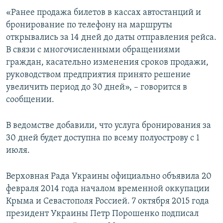
ПРИСОЕДИНЯЙТЕСЬ!
ПОБЕДИТЕЛЕЙ НЕ СУДЯТ?
«Ранее продажа билетов в кассах автостанций и
бронирование по телефону на маршруты
КРЫМ.НЕПОКОРЕННЫЙ
открывались за 14 дней до даты отправления рейса.
ELIFBE
В связи с многочисленными обращениями
граждан, касательно изменения сроков продажи,
УКРАИНСКАЯ ПРОБЛЕМА КРЫМА
руководством предприятия принято решение
Все сайты RFE/RL
увеличить период до 30 дней», – говорится в
сообщении.
В ведомстве добавили, что услуга бронирования за
30 дней будет доступна по всему полуострову с 1
июля.
Верховная Рада Украины официально объявила 20
февраля 2014 года началом временной оккупации
Крыма и Севастополя Россией. 7 октября 2015 года
президент Украины Петр Порошенко подписал