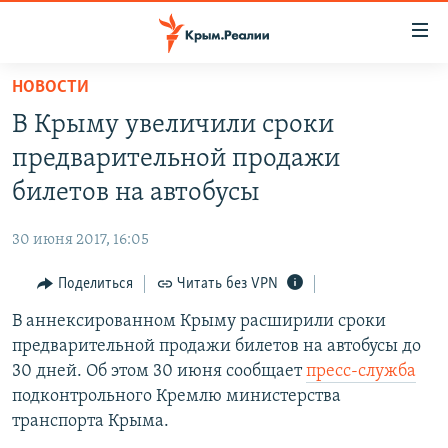
Доступность
ссылки
Вернуться
НОВОСТИ
к
НОВОСТИ
В Крыму увеличили сроки
основному
СПЕЦПРОЕКТЫ
содержанию
предварительной продажи
ВОДА
Вернутся
ГРУЗ 200
билетов на автобусы
к
ИСТОРИЯ
КАРТА ВОЕННЫХ ОБЪЕКТОВ КРЫМА
главной
30 июня 2017, 16:05
ЕЩЕ
11 ЛЕТ ОККУПАЦИИ КРЫМА. 11 ИСТОРИЙ СОПРОТИВЛЕНИЯ
навигации
Вернутся
Поделиться
Читать без VPN
РАДІО СВОБОДА
ИНТЕРАКТИВ
к
В аннексированном Крыму расширили сроки
КАК ОБОЙТИ БЛОКИРОВКУ
ИНФОГРАФИКА
поиску
предварительной продажи билетов на автобусы до
ТЕЛЕПРОЕКТ КРЫМ.РЕАЛИИ
30 дней. Об этом 30 июня сообщает
пресс-служба
Українською
подконтрольного Кремлю министерства
СОВЕТЫ ПРАВОЗАЩИТНИКОВ
Qırımtatar
транспорта Крыма.
ПРОПАВШИЕ БЕЗ ВЕСТИ