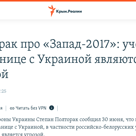
рак про «Запад-2017»: у
анице с Украиной являют
ой
:25
ся
Читать без VPN
оны Украины Степан Полторак сообщил 30 июня, что
анице с Украиной, в частности российско-белорусских
 является угрозой.