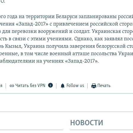
О.
того года на территории Беларуси запланированы росси
учения «Запад-2017» с привлечением российской сторо
в для перевозки вооружений и солдат. Украинская сто
ть в связи с этими учениями. Однако, как заявлял по
рь Кызыл, Украина получила заверения белорусской ст
оенные, в том числе военный атташе посольства Укра
наблюдателями на учениях «Запад-2017».
ся
Читать без VPN
Follow us
Печать
НОВОСТИ