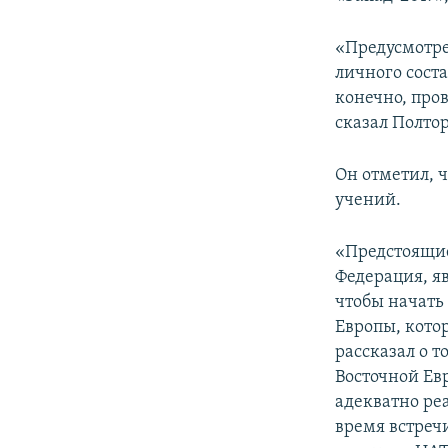
ПОБЕДИТЕЛЕЙ НЕ СУДЯТ?
КРЫМ.НЕПОКОРЕННЫЙ
«Предусмотре
личного соста
ELIFBE
конечно, про
УКРАИНСКАЯ ПРОБЛЕМА КРЫМА
сказал Полто
Он отметил, 
учений.
«Предстоящие
Федерация, я
чтобы начать
Европы, кото
рассказал о т
Восточной Евр
адекватно ре
время встреч