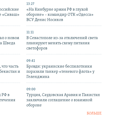
13:27
оссийские
«На Кинбурне армия РФ в глухой
ке «Сиваш»
обороне» – командир ОТК «Одесса»
ВСУ Денис Носиков
11:11
ал о новом
В Севастополе из-за отключений света
ка Шведа
планируют менять схему питания
светофоров
09:41
 что часть
Бровди: украинские беспилотники
збекистан и
поразили танкер «теневого флота» у
Геленджика
09:00
 РФ в
Турция, Саудовская Аравия и Пакистан
стечения
заключили соглашение о взаимной
обороне
БОЛЬШЕ