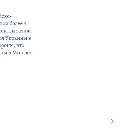
йско-
ной более 4
рона выразила
сол Украины в
ороны, что
ины в Минске,