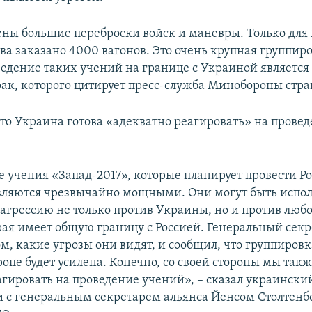
ны большие переброски войск и маневры. Только для
ва заказано 4000 вагонов. Это очень крупная группиро
ведение таких учений на границе с Украиной является 
рак, которого цитирует пресс-служба Минобороны стра
что Украина готова «адекватно реагировать» на провед
 учения «Запад-2017», которые планирует провести Р
вляются чрезвычайно мощными. Они могут быть испо
 агрессию не только против Украины, но и против люб
рая имеет общую границу с Россией. Генеральный сек
ом, какие угрозы они видят, и сообщил, что группиров
опе будет усилена. Конечно, со своей стороны мы так
агировать на проведение учений», – сказал украински
и с генеральным секретарем альянса Йенсом Столтенб