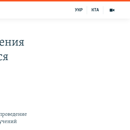
УКР
КТА
чения
ся
 проведение
 учений