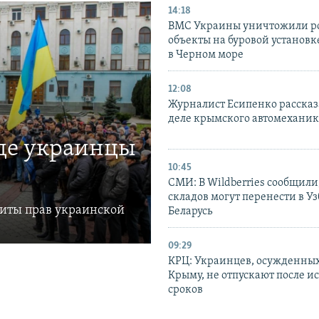
14:18
ВМС Украины уничтожили р
объекты на буровой установ
в Черном море
12:08
Журналист Есипенко рассказ
деле крымского автомехани
где украинцы
10:45
СМИ: В Wildberries сообщили,
складов могут перенести в У
щиты прав украинской
Беларусь
09:29
КРЦ: Украинцев, осужденных
Крыму, не отпускают после и
сроков