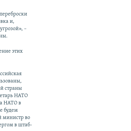
 переброски
вка и,
угрозой», –
ны.
ение этих
оссийская
льзованы,
ой страны
ретарь НАТО
ка НАТО в
же будем
й министр во
ергом в штаб-