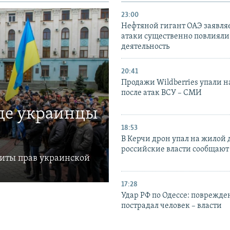
23:00
Нефтяной гигант ОАЭ заявляе
атаки существенно повлияли 
деятельность
20:41
Продажи Wildberries упали н
после атак ВСУ – СМИ
где украинцы
18:53
В Керчи дрон упал на жилой 
российские власти сообщают
щиты прав украинской
17:28
Удар РФ по Одессе: поврежде
пострадал человек – власти