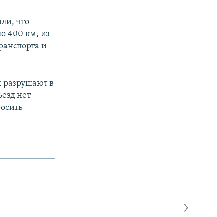
ли, что
о 400 км, из
ранспорта и
ы разрушают в
ъезд нет
росить