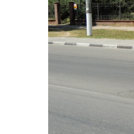
ПОБЕДИТЕЛЕЙ НЕ СУДЯТ?
КРЫМ.НЕПОКОРЕННЫЙ
ELIFBE
УКРАИНСКАЯ ПРОБЛЕМА КРЫМА