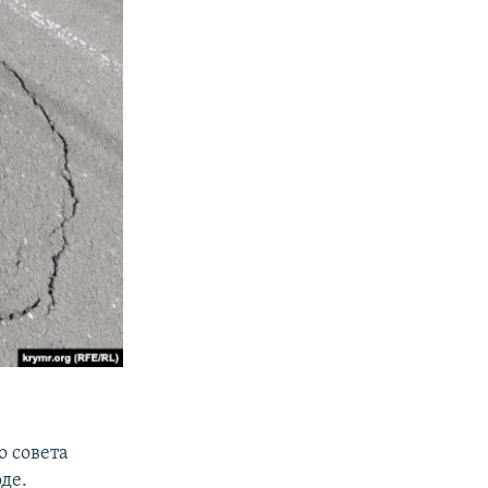
о совета
де.