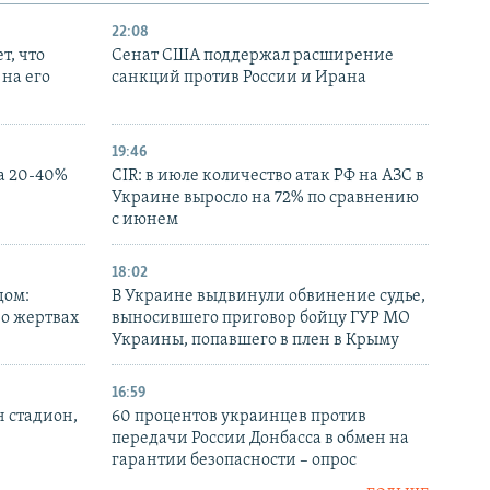
22:08
т, что
Сенат США поддержал расширение
на его
санкций против России и Ирана
19:46
а 20-40%
CIR: в июле количество атак РФ на АЗС в
Украине выросло на 72% по сравнению
с июнем
18:02
дом:
В Украине выдвинули обвинение судье,
 о жертвах
выносившего приговор бойцу ГУР МО
Украины, попавшего в плен в Крыму
16:59
н стадион,
60 процентов украинцев против
передачи России Донбасса в обмен на
гарантии безопасности – опрос