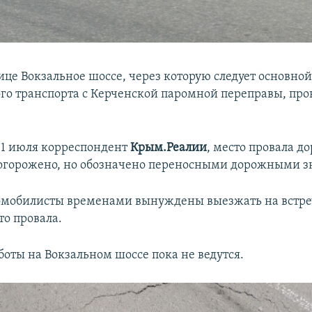
ице Вокзальное шоссе, через которую следует основной
го транспорта с Керченской паромной переправы, про
 1 июля корреспондент
Крым.Реалии
, место провала д
огорожено, но обозначено переносными дорожными з
омобилисты временами вынуждены выезжать на встре
то провала.
оты на Вокзальном шоссе пока не ведутся.