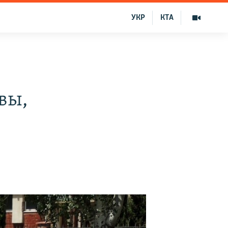
УКР
КТА
вы,