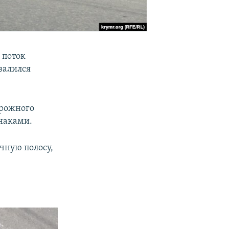
 поток
валился
орожного
наками.
чную полосу,