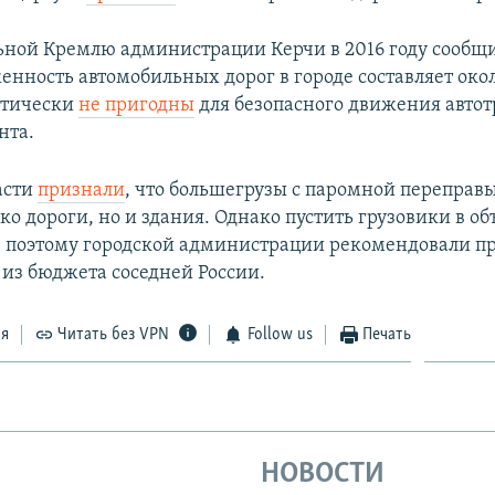
ьной Кремлю администрации Керчи в 2016 году сообщи
енность автомобильных дорог в городе составляет окол
ктически
не пригодны
для безопасного движения автот
нта.
асти
признали
, что большегрузы с паромной переправ
ко дороги, но и здания. Однако пустить грузовики в об
 поэтому городской администрации рекомендовали п
из бюджета соседней России.
ся
Читать без VPN
Follow us
Печать
НОВОСТИ