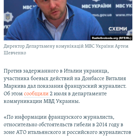
ПРИСОЕДИНЯЙТЕСЬ!
ПОБЕДИТЕЛЕЙ НЕ СУДЯТ?
КРЫМ.НЕПОКОРЕННЫЙ
ELIFBE
УКРАИНСКАЯ ПРОБЛЕМА КРЫМА
Все сайты RFE/RL
Директор Департамену комунікацій МВС України Артем
Шевченко
Против задержанного в Италии украинца,
участника боевых действий на Донбассе Виталия
Маркива дал показания французский журналист.
Об этом
сообщили
2 июля в департаменте
коммуникации МВД Украины.
«По информации французского журналиста,
относительно обстоятельств гибели в 2014 году в
зоне АТО итальянского и российского журналистов