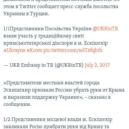
ПРИСОЕДИНЯЙТЕСЬ!
ПОБЕДИТЕЛЕЙ НЕ СУДЯТ?
этом в Twitter сообщает пресс-служба посольства
Украины в Турции.
КРЫМ.НЕПОКОРЕННЫЙ
ELIFBE
1/1Представники Посольства України
@UKRinTR
взяли участь у традиційному святі
УКРАИНСКАЯ ПРОБЛЕМА КРЫМА
кримськотатарської діаспори в м. Ескішехір
Все сайты RFE/RL
#Ukrayna
#Kırım
pic.twitter.com/solT6fqbth
— UKR Embassy in TR (@UKRinTR)
July 2, 2017
«Представители местных властей города
Эскишехир призвали Россию убрать руки от Крыма
и выразили поддержку Украине», – сказано в
сообщении.
1/2 Представники місцевої влади м. Ескішехір
закликали Росію прибрати руки від Криму та