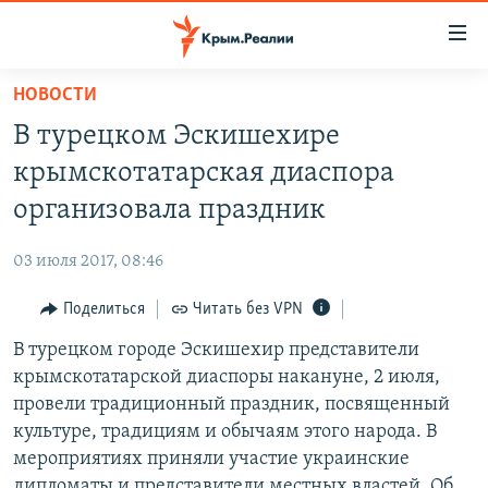
Доступность
ссылки
Вернуться
НОВОСТИ
к
НОВОСТИ
В турецком Эскишехире
основному
СПЕЦПРОЕКТЫ
содержанию
крымскотатарская диаспора
ВОДА
Вернутся
ГРУЗ 200
организовала праздник
к
ИСТОРИЯ
КАРТА ВОЕННЫХ ОБЪЕКТОВ КРЫМА
главной
03 июля 2017, 08:46
ЕЩЕ
11 ЛЕТ ОККУПАЦИИ КРЫМА. 11 ИСТОРИЙ СОПРОТИВЛЕНИЯ
навигации
Вернутся
Поделиться
Читать без VPN
РАДІО СВОБОДА
ИНТЕРАКТИВ
к
В турецком городе Эскишехир представители
КАК ОБОЙТИ БЛОКИРОВКУ
ИНФОГРАФИКА
поиску
крымскотатарской диаспоры накануне, 2 июля,
ТЕЛЕПРОЕКТ КРЫМ.РЕАЛИИ
провели традиционный праздник, посвященный
Українською
культуре, традициям и обычаям этого народа. В
СОВЕТЫ ПРАВОЗАЩИТНИКОВ
Qırımtatar
мероприятиях приняли участие украинские
ПРОПАВШИЕ БЕЗ ВЕСТИ
дипломаты и представители местных властей. Об