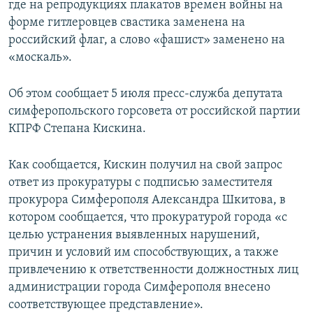
где на репродукциях плакатов времен войны на
ПРИСОЕДИНЯЙТЕСЬ!
ПОБЕДИТЕЛЕЙ НЕ СУДЯТ?
форме гитлеровцев свастика заменена на
КРЫМ.НЕПОКОРЕННЫЙ
российский флаг, а слово «фашист» заменено на
«москаль».
ELIFBE
УКРАИНСКАЯ ПРОБЛЕМА КРЫМА
Об этом сообщает 5 июля пресс-служба депутата
Все сайты RFE/RL
симферопольского горсовета от российской партии
КПРФ Степана Кискина.
Как сообщается, Кискин получил на свой запрос
ответ из прокуратуры с подписью заместителя
прокурора Симферополя Александра Шкитова, в
котором сообщается, что прокуратурой города «с
целью устранения выявленных нарушений,
причин и условий им способствующих, а также
привлечению к ответственности должностных лиц
администрации города Симферополя внесено
соответствующее представление».