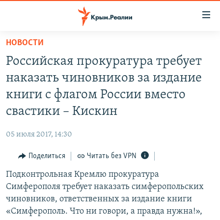
Доступность
ссылки
Вернуться
НОВОСТИ
к
НОВОСТИ
Российская прокуратура требует
основному
СПЕЦПРОЕКТЫ
содержанию
наказать чиновников за издание
ВОДА
Вернутся
ГРУЗ 200
книги с флагом России вместо
к
ИСТОРИЯ
КАРТА ВОЕННЫХ ОБЪЕКТОВ КРЫМА
свастики – Кискин
главной
ЕЩЕ
11 ЛЕТ ОККУПАЦИИ КРЫМА. 11 ИСТОРИЙ СОПРОТИВЛЕНИЯ
навигации
05 июля 2017, 14:30
Вернутся
РАДІО СВОБОДА
ИНТЕРАКТИВ
к
Поделиться
Читать без VPN
КАК ОБОЙТИ БЛОКИРОВКУ
ИНФОГРАФИКА
поиску
Подконтрольная Кремлю прокуратура
ТЕЛЕПРОЕКТ КРЫМ.РЕАЛИИ
Українською
Симферополя требует наказать симферопольских
СОВЕТЫ ПРАВОЗАЩИТНИКОВ
чиновников, ответственных за издание книги
Qırımtatar
«Симферополь. Что ни говори, а правда нужна!»,
ПРОПАВШИЕ БЕЗ ВЕСТИ