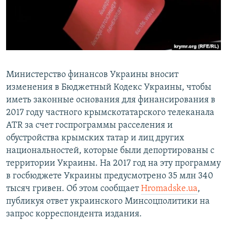
ПРИСОЕДИНЯЙТЕСЬ!
ПОБЕДИТЕЛЕЙ НЕ СУДЯТ?
КРЫМ.НЕПОКОРЕННЫЙ
ELIFBE
УКРАИНСКАЯ ПРОБЛЕМА КРЫМА
Министерство финансов Украины вносит
Все сайты RFE/RL
изменения в Бюджетный Кодекс Украины, чтобы
иметь законные основания для финансирования в
2017 году частного крымскотатарского телеканала
ATR за счет госпрограммы расселения и
обустройства крымских татар и лиц других
национальностей, которые были депортированы с
территории Украины. На 2017 год на эту программу
в госбюджете Украины предусмотрено 35 млн 340
тысяч гривен. Об этом сообщает
Hromadske.ua
,
публикуя ответ украинского Минсоцполитики на
запрос корреспондента издания.