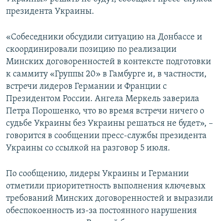
ПРИСОЕДИНЯЙТЕСЬ!
ПОБЕДИТЕЛЕЙ НЕ СУДЯТ?
президента Украины.
КРЫМ.НЕПОКОРЕННЫЙ
«Собеседники обсудили ситуацию на Донбассе и
ELIFBE
скоординировали позицию по реализации
Минских договоренностей в контексте подготовки
УКРАИНСКАЯ ПРОБЛЕМА КРЫМА
к саммиту «Группы 20» в Гамбурге и, в частности,
Все сайты RFE/RL
встречи лидеров Германии и Франции с
Президентом России. Ангела Меркель заверила
Петра Порошенко, что во время встречи ничего о
судьбе Украины без Украины решаться не будет», –
говорится в сообщении пресс-службы президента
Украины со ссылкой на разговор 5 июля.
По сообщению, лидеры Украины и Германии
отметили приоритетность выполнения ключевых
требований Минских договоренностей и выразили
обеспокоенность из-за постоянного нарушения