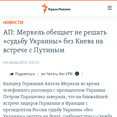
Доступность
ссылки
Вернуться
НОВОСТИ
к
НОВОСТИ
АП: Меркель обещает не решать
основному
СПЕЦПРОЕКТЫ
содержанию
«судьбу Украины» без Киева на
ВОДА
Вернутся
ГРУЗ 200
встрече с Путиным
к
ИСТОРИЯ
КАРТА ВОЕННЫХ ОБЪЕКТОВ КРЫМА
главной
06 июля 2017, 00:12
ЕЩЕ
11 ЛЕТ ОККУПАЦИИ КРЫМА. 11 ИСТОРИЙ СОПРОТИВЛЕНИЯ
навигации
Вернутся
Поделиться
Читать без VPN
РАДІО СВОБОДА
ИНТЕРАКТИВ
к
Канцлер Германии Ангела Меркель во время
КАК ОБОЙТИ БЛОКИРОВКУ
ИНФОГРАФИКА
поиску
телефонного разговора с президентом Украины
ТЕЛЕПРОЕКТ КРЫМ.РЕАЛИИ
Петром Порошенко заверила, что на ближайшей
Українською
встрече лидеров Германии и Франции с
СОВЕТЫ ПРАВОЗАЩИТНИКОВ
Qırımtatar
президентом России судьбу Украины «без
ПРОПАВШИЕ БЕЗ ВЕСТИ
Украины» решать не будут, сообщает пресс-служба