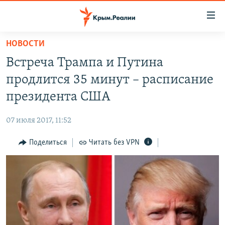
Доступность
ссылки
Вернуться
НОВОСТИ
к
НОВОСТИ
Встреча Трампа и Путина
основному
СПЕЦПРОЕКТЫ
содержанию
продлится 35 минут – расписание
ВОДА
Вернутся
ГРУЗ 200
президента США
к
ИСТОРИЯ
КАРТА ВОЕННЫХ ОБЪЕКТОВ КРЫМА
главной
07 июля 2017, 11:52
ЕЩЕ
11 ЛЕТ ОККУПАЦИИ КРЫМА. 11 ИСТОРИЙ СОПРОТИВЛЕНИЯ
навигации
Вернутся
Поделиться
Читать без VPN
РАДІО СВОБОДА
ИНТЕРАКТИВ
к
КАК ОБОЙТИ БЛОКИРОВКУ
ИНФОГРАФИКА
поиску
ТЕЛЕПРОЕКТ КРЫМ.РЕАЛИИ
Українською
СОВЕТЫ ПРАВОЗАЩИТНИКОВ
Qırımtatar
ПРОПАВШИЕ БЕЗ ВЕСТИ