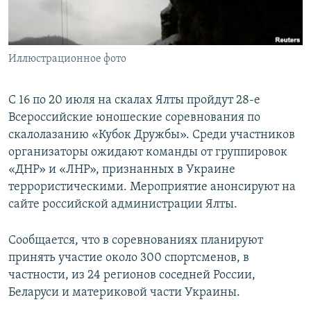
ПРИСОЕДИНЯЙТЕСЬ!
ПОБЕДИТЕЛЕЙ НЕ СУДЯТ?
КРЫМ.НЕПОКОРЕННЫЙ
Иллюстрационное фото
ELIFBE
УКРАИНСКАЯ ПРОБЛЕМА КРЫМА
С 16 по 20 июля на скалах Ялты пройдут 28-е
Все сайты RFE/RL
Всероссийские юношеские соревнования по
скалолазанию «Кубок Дружбы». Среди участников
организаторы ожидают команды от группировок
«ДНР» и «ЛНР», признанных в Украине
террористическими. Мероприятие анонсируют на
сайте российской администрации Ялты.
Сообщается, что в соревнованиях планируют
принять участие около 300 спортсменов, в
частности, из 24 регионов соседней России,
Беларуси и материковой части Украины.