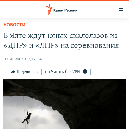
Доступность
ссылки
Вернуться
НОВОСТИ
к
НОВОСТИ
В Ялте ждут юных скалолазов из
основному
СПЕЦПРОЕКТЫ
содержанию
«ДНР» и «ЛНР» на соревнования
ВОДА
Вернутся
ГРУЗ 200
к
07 июля 2017, 17:04
ИСТОРИЯ
КАРТА ВОЕННЫХ ОБЪЕКТОВ КРЫМА
главной
ЕЩЕ
Поделиться
Читать без VPN
11 ЛЕТ ОККУПАЦИИ КРЫМА. 11 ИСТОРИЙ СОПРОТИВЛЕНИЯ
навигации
Вернутся
РАДІО СВОБОДА
ИНТЕРАКТИВ
к
КАК ОБОЙТИ БЛОКИРОВКУ
ИНФОГРАФИКА
поиску
ТЕЛЕПРОЕКТ КРЫМ.РЕАЛИИ
Українською
СОВЕТЫ ПРАВОЗАЩИТНИКОВ
Qırımtatar
ПРОПАВШИЕ БЕЗ ВЕСТИ