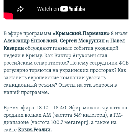
ПРИСОЕДИНЯЙТЕСЬ!
ПОБЕДИТЕЛЕЙ НЕ СУДЯТ?
КРЫМ.НЕПОКОРЕННЫЙ
ELIFBE
В эфире программы
«Крымский.Пармезан»
8 июля
УКРАИНСКАЯ ПРОБЛЕМА КРЫМА
Александр Янковский
,
Сергей Мокрушин
и
Павел
Все сайты RFE/RL
Казарин
обсуждают главные события уходящей
недели в Крыму. Как Виктор Янукович стал
российским сепаратистом? Почему сотрудники ФСБ
регулярно теряются на украинских просторах? Как
заставить европейские компании уважать
санкционный режим? Ответы на эти вопросы в
нашей программе.
Время эфира: 18:10 – 18:40. Эфир можно слушать на
средних волнах AM (частота 549 килогерц), в FM-
диапазоне (частота 100.7 мегагерц), а также на
сайте
Крым.Реалии.