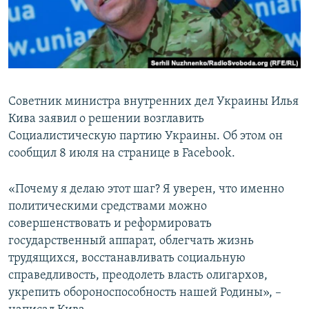
ПРИСОЕДИНЯЙТЕСЬ!
ПОБЕДИТЕЛЕЙ НЕ СУДЯТ?
КРЫМ.НЕПОКОРЕННЫЙ
ELIFBE
УКРАИНСКАЯ ПРОБЛЕМА КРЫМА
Советник министра внутренних дел Украины Илья
Все сайты RFE/RL
Кива заявил о решении возглавить
Социалистическую партию Украины. Об этом он
сообщил 8 июля на странице в Facebook.
«Почему я делаю этот шаг? Я уверен, что именно
политическими средствами можно
совершенствовать и реформировать
государственный аппарат, облегчать жизнь
трудящихся, восстанавливать социальную
справедливость, преодолеть власть олигархов,
укрепить обороноспособность нашей Родины», –