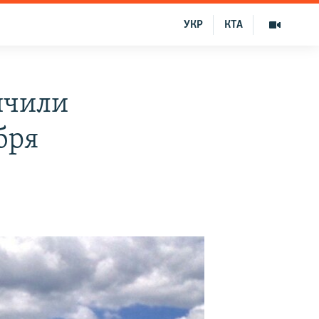
УКР
КТА
ичили
бря