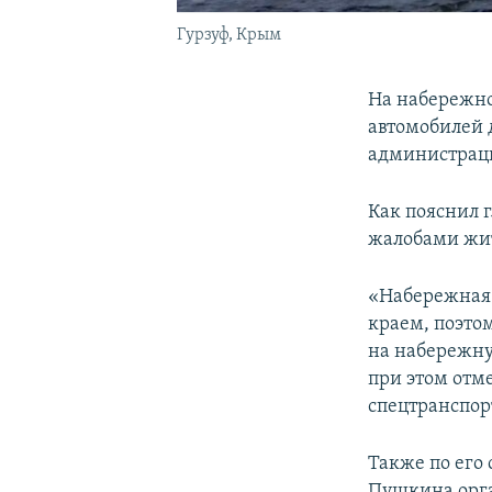
Гурзуф, Крым
На набережно
автомобилей д
администрац
Как пояснил г
жалобами жи
«Набережная 
краем, поэто
на набережную
при этом отм
спецтранспорт
Также по его 
Пушкина орга