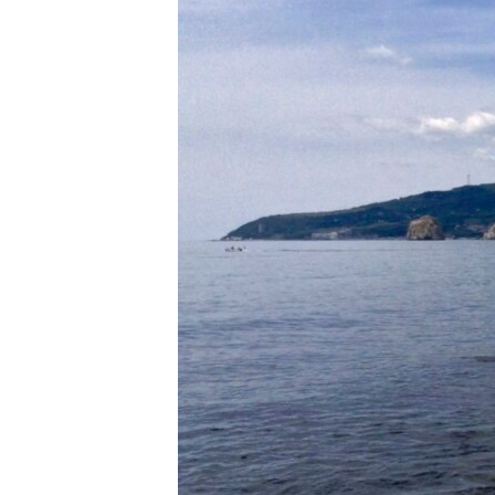
ПОБЕДИТЕЛЕЙ НЕ СУДЯТ?
КРЫМ.НЕПОКОРЕННЫЙ
ELIFBE
УКРАИНСКАЯ ПРОБЛЕМА КРЫМА