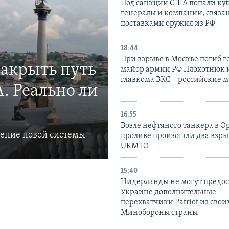
Под санкции США попали ку
генералы и компании, связа
поставками оружия из РФ
18:44
При взрыве в Москве погиб г
закрыть путь
майор армии РФ Плохотнюк и
главкома ВКС – российские 
. Реально ли
16:55
Возле нефтяного танкера в 
ление новой системы
проливе произошли два взры
UKMTO
15:40
Нидерланды не могут предос
Украине дополнительные
перехватчики Patriot из своих
Минобороны страны