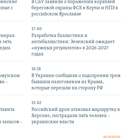
бинские
В СБУ заявили о поражении кораблей
нные с
береговой охраны ФСБ в Керчи и НПЗ в
российском Ярославле
17:40
енерал-
Разработка баллистики и
 зять
антибаллистики: Зеленский ожидает
медиа
«нужных результатов» в 2026-2027
годах
16:18
Ормузском
В Украине сообщили о подозрении трем
ва –
бывшим налоговикам из Крыма,
которые перешли на сторону РФ
15:02
тавить
Российский дрон атаковал маршрутку в
Херсоне, пострадали пять человек –
 запасов –
украинские власти
БОЛЬШЕ