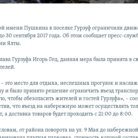
й имени Пушкина в поселке Гурзуф ограничили дви
о 30 сентября 2017 года. Об этом сообщает пресс-служ
ии Ялты.
лава Гурзуфа Игорь Гец, данная мера была принята в св
телей.
– это место для отдыха, неспешных прогулок и насл
му и было принято решение ограничить въезд транспо
, чтобы обезопасить жителей и гостей Гурзуфа», – со
етив, что въезд на набережную может осуществлять то
, а доставка товаров будет проходить с 21:00 до 8:00.
словам, от района поворота на ул. 9 Мая до набережной
низована платная парковка, стоимость которой состав