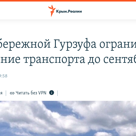
бережной Гурзуфа огран
ние транспорта до сентя
9:58
ся
Читать без VPN