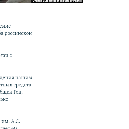
жение
ба российской
язи с
аждения нашим
ртных средств
общил Гец,
лько
 им. А.С.
ляет 60