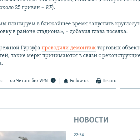
(около 25 гривен –
КР
).
 мы планируем в ближайшее время запустить круглосу
вку в районе стадиона», – добавил глава поселка.
ережной Гурзуфа
проводили демонтаж
торговых объект
тей, такие меры принимаются в связи с реконструкци
а.
ся
Читать без VPN
Follow us
Печать
НОВОСТИ
22:54