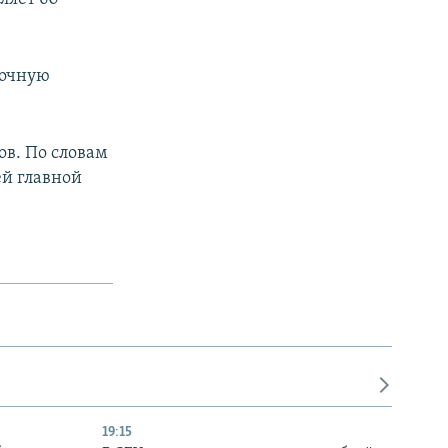
точную
ов. По словам
ей главной
19:15